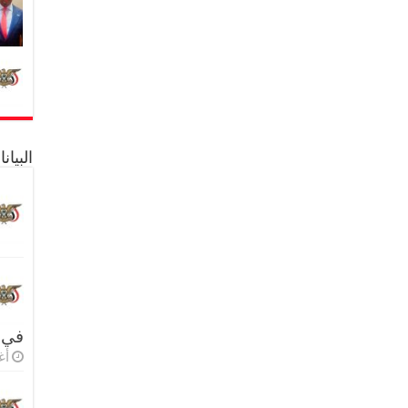
البيا
في 
أغس