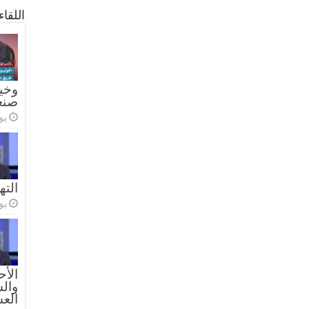
اللقا
وخيا
صنع
يولي
الته
يولي
الأح
والس
الع