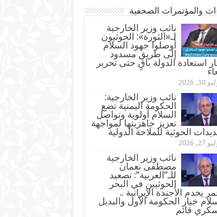
ءات والمؤتمرات الصحفية
‏نائب وزير الخارجية
لـ«الثورة»: الحوثيون
أوصلوا جهود السلام
إلى طريق مسدود
ر استعادة الدولة باقٍ حتى تحرير
اء
و 30, 2026
نائب وزير الخارجية:
الحكومة اليمنية تضع
السلام أولوية وتواصل
تعزيز جاهزيتها لمواجهة
ديدات الحوثية للملاحة الدولية
و 27, 2026
نائب وزير الخارجية
مصطفى نعمان
للـ”العربية”: تصعيد
الحوثيين في البحر
مر يخدم الأجندة الإيرانية ..
لام خيار الحكومة الأول والبديل
سكري قائم