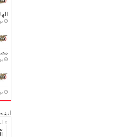
اله
يولي
مصر 
يولي
يولي
أنشطة
أغ
س
ال