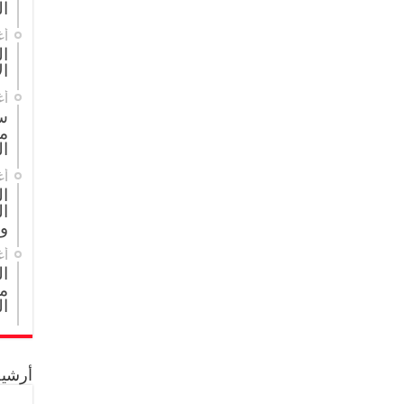
ال
أغ
ال
ال
أغ
س
م
ال
أغ
ا
ال
و
أغ
ا
مج
ال
أرشيف