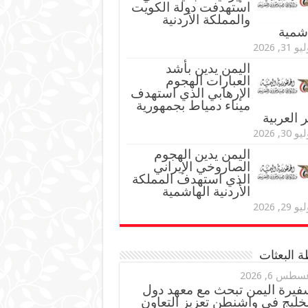
استهدفت دولة الكويت
والمملكة الأردنية
اشمية
و 31, 2026
اليمن يدين بأشد
العبارات الهجوم
الإرهابي الذي استهدف
ميناء دمياط بجمهورية
العربية
و 30, 2026
اليمن يدين الهجوم
الصاروخي الإيراني
الذي استهدف المملكة
الأردنية الهاشمية
و 29, 2026
 البعثات
سطس 6, 2026
فيرة اليمن تبحث مع معهد دول
خليج في واشنطن تعزيز التعاون