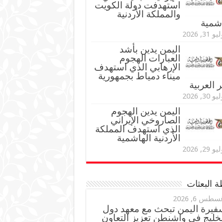
استهدفت دولة الكويت
والمملكة الأردنية
اشمية
و 31, 2026
اليمن يدين بأشد
العبارات الهجوم
الإرهابي الذي استهدف
ميناء دمياط بجمهورية
العربية
و 30, 2026
اليمن يدين الهجوم
الصاروخي الإيراني
الذي استهدف المملكة
الأردنية الهاشمية
و 29, 2026
 البعثات
سطس 6, 2026
فيرة اليمن تبحث مع معهد دول
خليج في واشنطن تعزيز التعاون