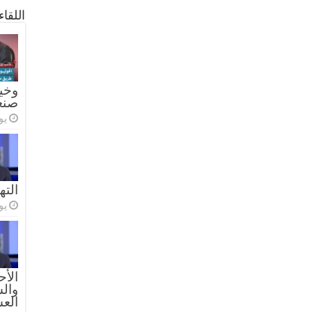
اللقا
وخيا
صنع
يولي
الته
يولي
الأح
والس
الع