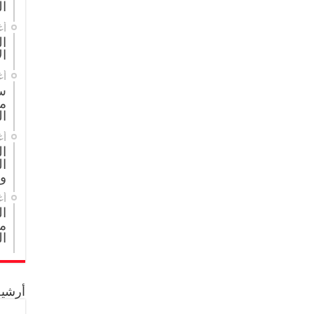
ال
أغ
ال
ال
أغ
س
م
ال
أغ
ا
ال
و
أغ
ا
مج
ال
أرشيف