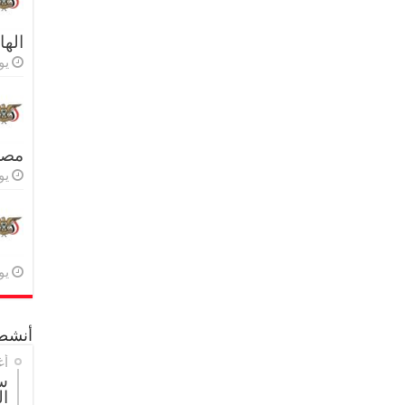
اله
يولي
مصر 
يولي
يولي
أنشطة
أغ
س
ال