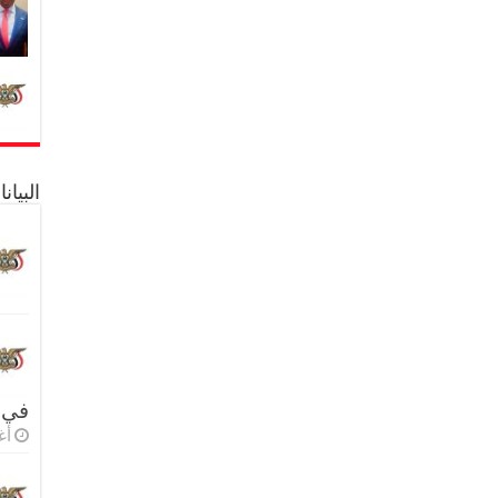
البيا
في 
أغس