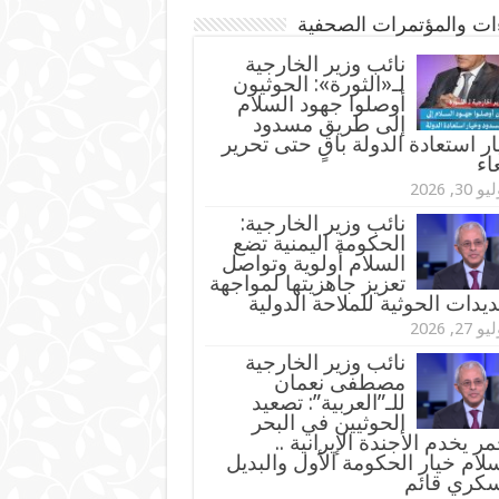
ءات والمؤتمرات الصحفية
‏نائب وزير الخارجية
لـ«الثورة»: الحوثيون
أوصلوا جهود السلام
إلى طريق مسدود
ر استعادة الدولة باقٍ حتى تحرير
اء
و 30, 2026
نائب وزير الخارجية:
الحكومة اليمنية تضع
السلام أولوية وتواصل
تعزيز جاهزيتها لمواجهة
ديدات الحوثية للملاحة الدولية
و 27, 2026
نائب وزير الخارجية
مصطفى نعمان
للـ”العربية”: تصعيد
الحوثيين في البحر
مر يخدم الأجندة الإيرانية ..
لام خيار الحكومة الأول والبديل
سكري قائم