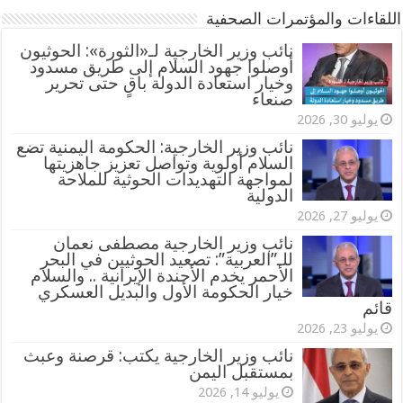
اللقاءات والمؤتمرات الصحفية
‏نائب وزير الخارجية لـ«الثورة»: الحوثيون
أوصلوا جهود السلام إلى طريق مسدود
وخيار استعادة الدولة باقٍ حتى تحرير
صنعاء
يوليو 30, 2026
نائب وزير الخارجية: الحكومة اليمنية تضع
السلام أولوية وتواصل تعزيز جاهزيتها
لمواجهة التهديدات الحوثية للملاحة
الدولية
يوليو 27, 2026
نائب وزير الخارجية مصطفى نعمان
للـ”العربية”: تصعيد الحوثيين في البحر
الأحمر يخدم الأجندة الإيرانية .. والسلام
خيار الحكومة الأول والبديل العسكري
قائم
يوليو 23, 2026
نائب وزير الخارجية يكتب: قرصنة وعبث
بمستقبل اليمن
يوليو 14, 2026