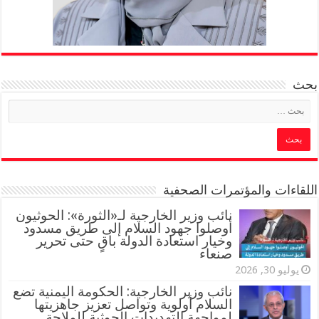
بحث
اللقاءات والمؤتمرات الصحفية
‏نائب وزير الخارجية لـ«الثورة»: الحوثيون
أوصلوا جهود السلام إلى طريق مسدود
وخيار استعادة الدولة باقٍ حتى تحرير
صنعاء
يوليو 30, 2026
نائب وزير الخارجية: الحكومة اليمنية تضع
السلام أولوية وتواصل تعزيز جاهزيتها
لمواجهة التهديدات الحوثية للملاحة