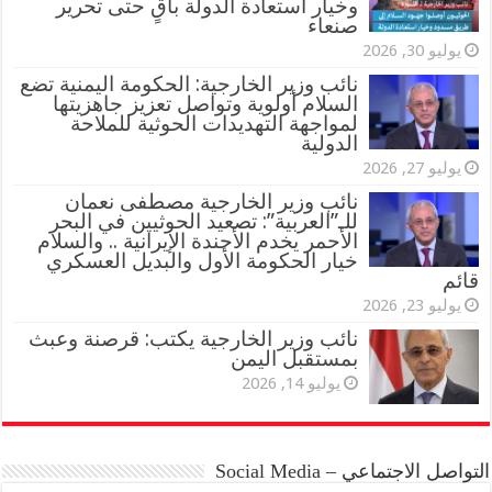
وخيار استعادة الدولة باقٍ حتى تحرير
صنعاء
يوليو 30, 2026
نائب وزير الخارجية: الحكومة اليمنية تضع
السلام أولوية وتواصل تعزيز جاهزيتها
لمواجهة التهديدات الحوثية للملاحة
الدولية
يوليو 27, 2026
نائب وزير الخارجية مصطفى نعمان
للـ”العربية”: تصعيد الحوثيين في البحر
الأحمر يخدم الأجندة الإيرانية .. والسلام
خيار الحكومة الأول والبديل العسكري
قائم
يوليو 23, 2026
نائب وزير الخارجية يكتب: قرصنة وعبث
بمستقبل اليمن
يوليو 14, 2026
التواصل الاجتماعي – Social Media