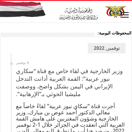
المحفوظات اليومية:
نوفمبر, 2022
4 نوفمبر
وزير الخارجية في لقاء خاص مع قناة “سكاري
نيوز عربية”: القمة العربية أدانت التدخل
الإيراني في اليمن بشكل واضح، ووصفت
مليشيا الحوثي بـ”الإرهابية”.
أجرت قناة “سكاي نيوز عربية” لقاءً خاصاً مع
معالي الدكتور أحمد عوض بن مبارك، وزير
الخارجية وشؤون المغتربين على هامش القمة
العربية التي انعقدت في الجزائر خلال 1-2 نوفمبر
2022، ونرصد هنا أبرز ما تطرق إليه معالي الوزير