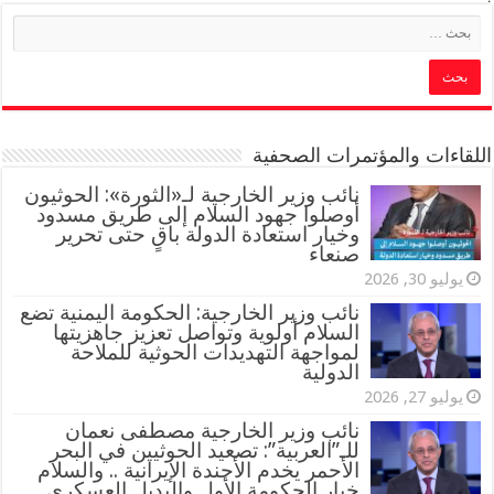
اللقاءات والمؤتمرات الصحفية
‏نائب وزير الخارجية لـ«الثورة»: الحوثيون
أوصلوا جهود السلام إلى طريق مسدود
وخيار استعادة الدولة باقٍ حتى تحرير
صنعاء
يوليو 30, 2026
نائب وزير الخارجية: الحكومة اليمنية تضع
السلام أولوية وتواصل تعزيز جاهزيتها
لمواجهة التهديدات الحوثية للملاحة
الدولية
يوليو 27, 2026
نائب وزير الخارجية مصطفى نعمان
للـ”العربية”: تصعيد الحوثيين في البحر
الأحمر يخدم الأجندة الإيرانية .. والسلام
خيار الحكومة الأول والبديل العسكري