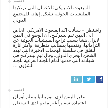
8 ديسمبر
المبعوث الامريكي: الاعمال التي ترتكبها
المليشيات الحوثية تشكل إهانة للمجتمع
الدولي
واشنطن – سبأنت اكد المبعوث الامريكي الخاص
الى اليمن تيم ليندركنج، ان الوضع في اليمن
لايزال هشاً بسبب تراجع المليشيات الحوثية عن
التزاماتها، وتقدمها بمطالب متطرفة، واكثر اثارة
للقلق هي سلسلة الهجمات الاخيرة التي تهدد
الشحن البحري الدولي. وقال تيم ليندركنج في
شهادته التي قدمها أمام اللجنة الفرعية للجنة
الشؤون …
8 ديسمبر
سفير اليمن لدى موريتانيا يسلم أوراق
اعتماده سفيراً غير مقيم لدى السنغال