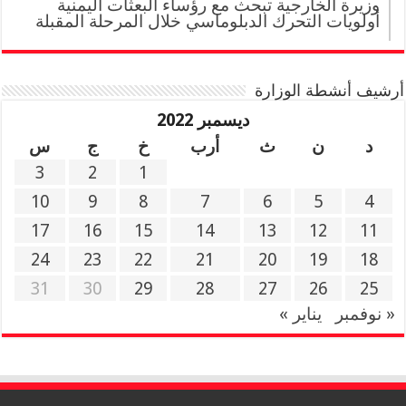
وزيرة الخارجية تبحث مع رؤساء البعثات اليمنية
أولويات التحرك الدبلوماسي خلال المرحلة المقبلة
أرشيف أنشطة الوزارة
ديسمبر 2022
د
ن
ث
أرب
خ
ج
س
3
2
1
10
9
8
7
6
5
4
17
16
15
14
13
12
11
24
23
22
21
20
19
18
31
30
29
28
27
26
25
« نوفمبر
يناير »