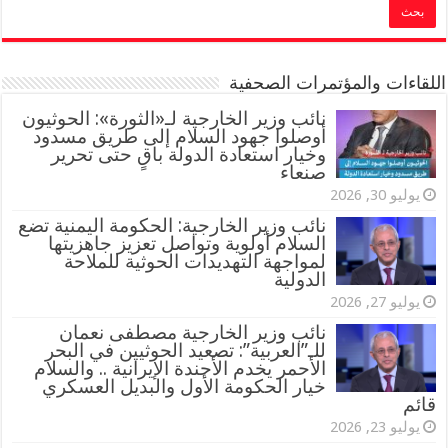
اللقاءات والمؤتمرات الصحفية
‏نائب وزير الخارجية لـ«الثورة»: الحوثيون
أوصلوا جهود السلام إلى طريق مسدود
وخيار استعادة الدولة باقٍ حتى تحرير
صنعاء
يوليو 30, 2026
نائب وزير الخارجية: الحكومة اليمنية تضع
السلام أولوية وتواصل تعزيز جاهزيتها
لمواجهة التهديدات الحوثية للملاحة
الدولية
يوليو 27, 2026
نائب وزير الخارجية مصطفى نعمان
للـ”العربية”: تصعيد الحوثيين في البحر
الأحمر يخدم الأجندة الإيرانية .. والسلام
خيار الحكومة الأول والبديل العسكري
قائم
يوليو 23, 2026