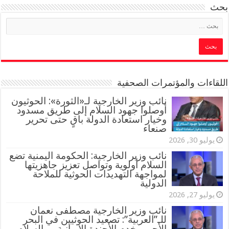
بحث
اللقاءات والمؤتمرات الصحفية
‏نائب وزير الخارجية لـ«الثورة»: الحوثيون
أوصلوا جهود السلام إلى طريق مسدود
وخيار استعادة الدولة باقٍ حتى تحرير
صنعاء
يوليو 30, 2026
نائب وزير الخارجية: الحكومة اليمنية تضع
السلام أولوية وتواصل تعزيز جاهزيتها
لمواجهة التهديدات الحوثية للملاحة
الدولية
يوليو 27, 2026
نائب وزير الخارجية مصطفى نعمان
للـ”العربية”: تصعيد الحوثيين في البحر
الأحمر يخدم الأجندة الإيرانية .. والسلام