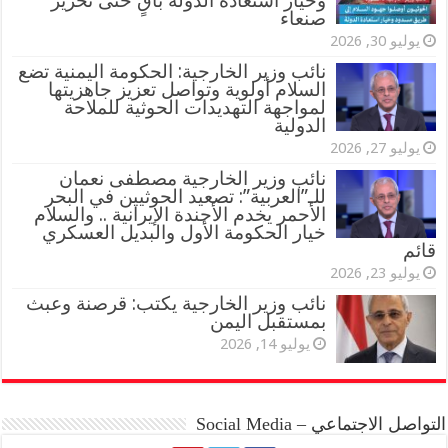
وخيار استعادة الدولة باقٍ حتى تحرير
صنعاء
يوليو 30, 2026
نائب وزير الخارجية: الحكومة اليمنية تضع
السلام أولوية وتواصل تعزيز جاهزيتها
لمواجهة التهديدات الحوثية للملاحة
الدولية
يوليو 27, 2026
نائب وزير الخارجية مصطفى نعمان
للـ”العربية”: تصعيد الحوثيين في البحر
الأحمر يخدم الأجندة الإيرانية .. والسلام
خيار الحكومة الأول والبديل العسكري
قائم
يوليو 23, 2026
نائب وزير الخارجية يكتب: قرصنة وعبث
بمستقبل اليمن
يوليو 14, 2026
التواصل الاجتماعي – Social Media