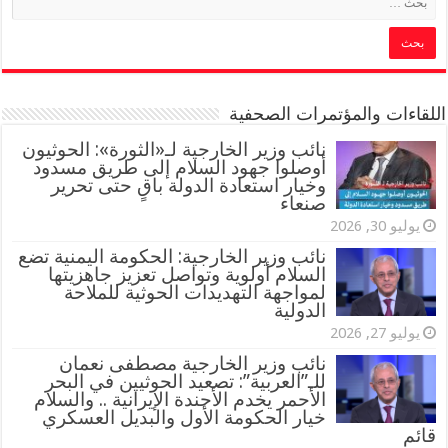
اللقاءات والمؤتمرات الصحفية
‏نائب وزير الخارجية لـ«الثورة»: الحوثيون
أوصلوا جهود السلام إلى طريق مسدود
وخيار استعادة الدولة باقٍ حتى تحرير
صنعاء
يوليو 30, 2026
نائب وزير الخارجية: الحكومة اليمنية تضع
السلام أولوية وتواصل تعزيز جاهزيتها
لمواجهة التهديدات الحوثية للملاحة
الدولية
يوليو 27, 2026
نائب وزير الخارجية مصطفى نعمان
للـ”العربية”: تصعيد الحوثيين في البحر
الأحمر يخدم الأجندة الإيرانية .. والسلام
خيار الحكومة الأول والبديل العسكري
قائم