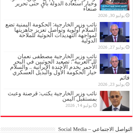
وخيار استعادة الدولة باقٍ حتى تحرير
صنعاء
يوليو 30, 2026
نائب وزير الخارجية: الحكومة اليمنية تضع
السلام أولوية وتواصل تعزيز جاهزيتها
لمواجهة التهديدات الحوثية للملاحة
الدولية
يوليو 27, 2026
نائب وزير الخارجية مصطفى نعمان
للـ”العربية”: تصعيد الحوثيين في البحر
الأحمر يخدم الأجندة الإيرانية .. والسلام
خيار الحكومة الأول والبديل العسكري
قائم
يوليو 23, 2026
نائب وزير الخارجية يكتب: قرصنة وعبث
بمستقبل اليمن
يوليو 14, 2026
التواصل الاجتماعي – Social Media