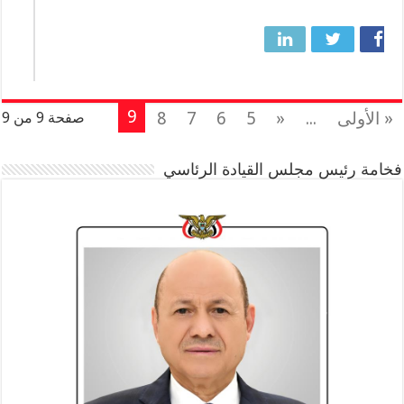
9
« الأولى
...
«
5
6
7
8
صفحة 9 من 9
فخامة رئيس مجلس القيادة الرئاسي