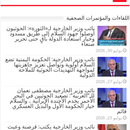
اللقاءات والمؤتمرات الصحفية
‏نائب وزير الخارجية لـ«الثورة»: الحوثيون
أوصلوا جهود السلام إلى طريق مسدود
وخيار استعادة الدولة باقٍ حتى تحرير
صنعاء
يوليو 30, 2026
نائب وزير الخارجية: الحكومة اليمنية تضع
السلام أولوية وتواصل تعزيز جاهزيتها
لمواجهة التهديدات الحوثية للملاحة
الدولية
يوليو 27, 2026
نائب وزير الخارجية مصطفى نعمان
للـ”العربية”: تصعيد الحوثيين في البحر
الأحمر يخدم الأجندة الإيرانية .. والسلام
خيار الحكومة الأول والبديل العسكري
قائم
يوليو 23, 2026
نائب وزير الخارجية يكتب: قرصنة وعبث