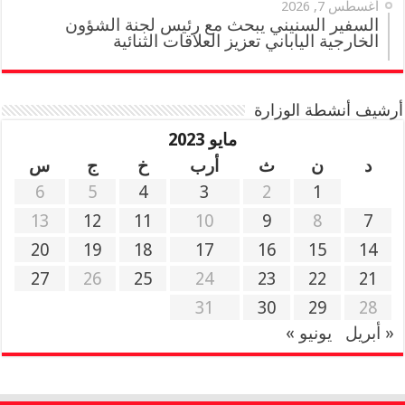
أغسطس 7, 2026
السفير السنيني يبحث مع رئيس لجنة الشؤون
الخارجية الياباني تعزيز العلاقات الثنائية
أرشيف أنشطة الوزارة
مايو 2023
د
ن
ث
أرب
خ
ج
س
6
5
4
3
2
1
13
12
11
10
9
8
7
20
19
18
17
16
15
14
27
26
25
24
23
22
21
31
30
29
28
« أبريل
يونيو »