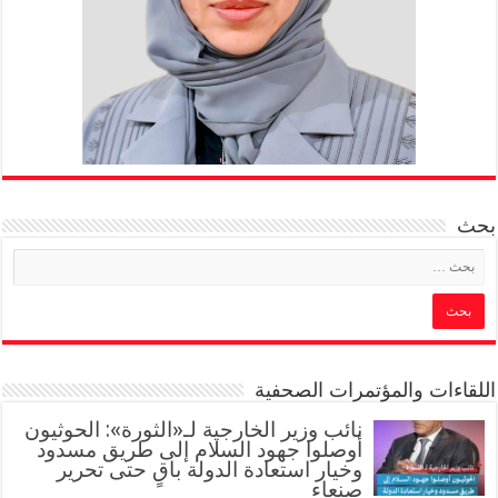
بحث
اللقاءات والمؤتمرات الصحفية
‏نائب وزير الخارجية لـ«الثورة»: الحوثيون
أوصلوا جهود السلام إلى طريق مسدود
وخيار استعادة الدولة باقٍ حتى تحرير
صنعاء