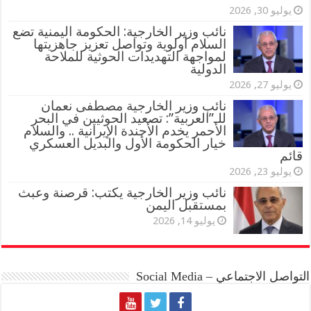
يوليو 30, 2026
نائب وزير الخارجية: الحكومة اليمنية تضع
السلام أولوية وتواصل تعزيز جاهزيتها
لمواجهة التهديدات الحوثية للملاحة
الدولية
يوليو 27, 2026
نائب وزير الخارجية مصطفى نعمان
للـ”العربية”: تصعيد الحوثيين في البحر
الأحمر يخدم الأجندة الإيرانية .. والسلام
خيار الحكومة الأول والبديل العسكري
قائم
يوليو 23, 2026
نائب وزير الخارجية يكتب: قرصنة وعبث
بمستقبل اليمن
يوليو 14, 2026
التواصل الاجتماعي – Social Media