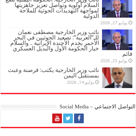
السلام أولوية وتواصل تعزيز جاهزيتها
لمواجهة التهديدات الحوثية للملاحة
الدولية
يوليو 27, 2026
نائب وزير الخارجية مصطفى نعمان
للـ”العربية”: تصعيد الحوثيين في البحر
الأحمر يخدم الأجندة الإيرانية .. والسلام
خيار الحكومة الأول والبديل العسكري
قائم
يوليو 23, 2026
نائب وزير الخارجية يكتب: قرصنة وعبث
بمستقبل اليمن
يوليو 14, 2026
التواصل الاجتماعي – Social Media