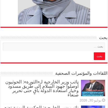
بحث
اللقاءات والمؤتمرات الصحفية
‏نائب وزير الخارجية لـ«الثورة»: الحوثيون
أوصلوا جهود السلام إلى طريق مسدود
وخيار استعادة الدولة باقٍ حتى تحرير
صنعاء
يوليو 30, 2026
نائب وزير الخارجية: الحكومة اليمنية تضع