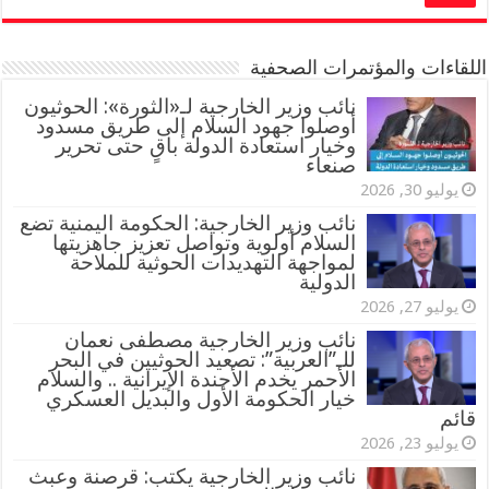
اللقاءات والمؤتمرات الصحفية
‏نائب وزير الخارجية لـ«الثورة»: الحوثيون
أوصلوا جهود السلام إلى طريق مسدود
وخيار استعادة الدولة باقٍ حتى تحرير
صنعاء
يوليو 30, 2026
نائب وزير الخارجية: الحكومة اليمنية تضع
السلام أولوية وتواصل تعزيز جاهزيتها
لمواجهة التهديدات الحوثية للملاحة
الدولية
يوليو 27, 2026
نائب وزير الخارجية مصطفى نعمان
للـ”العربية”: تصعيد الحوثيين في البحر
الأحمر يخدم الأجندة الإيرانية .. والسلام
خيار الحكومة الأول والبديل العسكري
قائم
يوليو 23, 2026
نائب وزير الخارجية يكتب: قرصنة وعبث