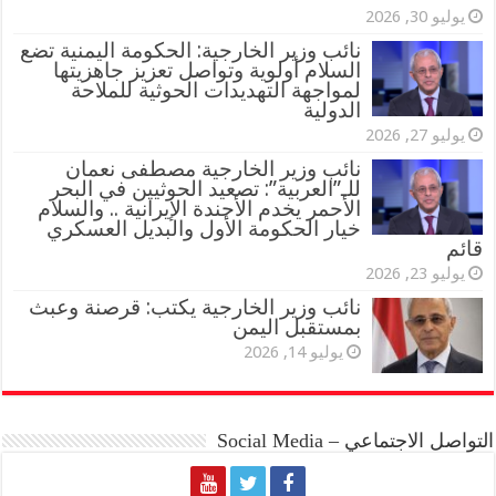
يوليو 30, 2026
نائب وزير الخارجية: الحكومة اليمنية تضع
السلام أولوية وتواصل تعزيز جاهزيتها
لمواجهة التهديدات الحوثية للملاحة
الدولية
يوليو 27, 2026
نائب وزير الخارجية مصطفى نعمان
للـ”العربية”: تصعيد الحوثيين في البحر
الأحمر يخدم الأجندة الإيرانية .. والسلام
خيار الحكومة الأول والبديل العسكري
قائم
يوليو 23, 2026
نائب وزير الخارجية يكتب: قرصنة وعبث
بمستقبل اليمن
يوليو 14, 2026
التواصل الاجتماعي – Social Media