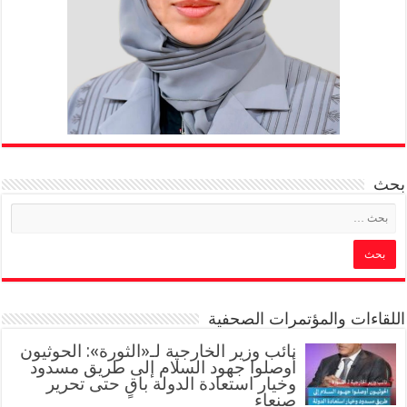
بحث
اللقاءات والمؤتمرات الصحفية
‏نائب وزير الخارجية لـ«الثورة»: الحوثيون
أوصلوا جهود السلام إلى طريق مسدود
وخيار استعادة الدولة باقٍ حتى تحرير
صنعاء