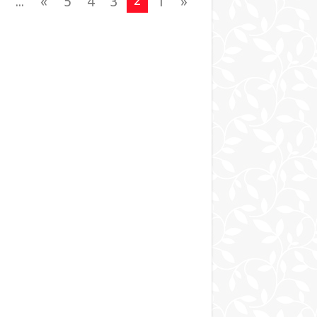
2
...
»
5
4
3
1
«