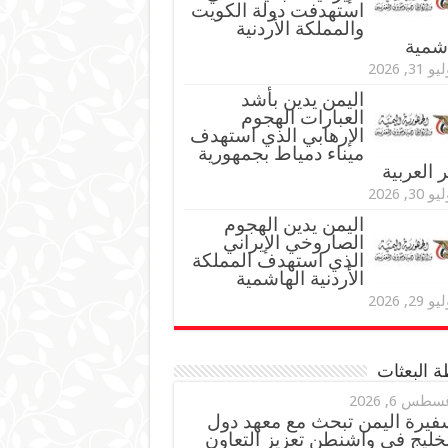
استهدفت دولة الكويت
والمملكة الأردنية
اشمية
و 31, 2026
اليمن يدين بأشد
العبارات الهجوم
الإرهابي الذي استهدف
ميناء دمياط بجمهورية
العربية
و 30, 2026
اليمن يدين الهجوم
الصاروخي الإيراني
الذي استهدف المملكة
الأردنية الهاشمية
و 29, 2026
 البعثات
سطس 6, 2026
فيرة اليمن تبحث مع معهد دول
خليج في واشنطن تعزيز التعاون