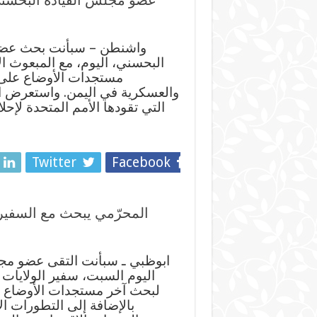
عضو مجلس القيادة البحسن
واشنطن – سبأنت بحث عضو م
البحسني، اليوم، مع المبعوث ال
مستجدات الأوضاع على 
والعسكرية في اليمن. واستعرض الل
التي تقودها الأمم المتحدة لإحل
Twitter
Facebook
المحرّمي يبحث مع السفير
ابوظبي ـ سبأنت التقى عضو مجل
اليوم السبت، سفير الولايات 
لبحث آخر مستجدات الأوضاع في
بالإضافة إلى التطورات ال