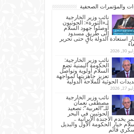
ءات والمؤتمرات الصحفية
‏نائب وزير الخارجية
لـ«الثورة»: الحوثيون
أوصلوا جهود السلام
إلى طريق مسدود
ر استعادة الدولة باقٍ حتى تحرير
اء
و 30, 2026
نائب وزير الخارجية:
الحكومة اليمنية تضع
السلام أولوية وتواصل
تعزيز جاهزيتها لمواجهة
ديدات الحوثية للملاحة الدولية
و 27, 2026
نائب وزير الخارجية
مصطفى نعمان
للـ”العربية”: تصعيد
الحوثيين في البحر
مر يخدم الأجندة الإيرانية ..
لام خيار الحكومة الأول والبديل
سكري قائم