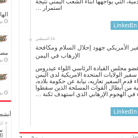
مية، التي يواجهها ابناء الشعب اليمني نتيجة
استمرار …
اله
يولي
LinkedIn
24 أغسطس
فير الأمريكي جهود إحلال السلام ومكافحة
مصر 
الإرهاب في اليمن
يولي
عضو مجلس القيادة الرئاسي اللواء عيدروس
فير الولايات المتحدة الامريكية لدى اليمن
قدم السفير تعازيه، نيابة عن حكومة بلاده،
كبة من أبطال القوات المسلحة الذين سقطوا
يولي
في الهجوم الإرهابي الذي استهدف ثكنة …
LinkedIn
أنشطة
أغ
س
ال