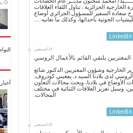
ــــــيد/ أمحمد سحنون مديــر عام الحصانات
يولي
 الخارجية الجزائرية . تناول اللقاء العلاقات
شرح سعادة السفير للمسؤول الجزائري أوضاع
ليشيات الحوثية باحداثها، وكذلك ما تعانيه …
LinkedIn
التواصل 
25 أغسطس
لمغتربين يلتقي القائم بالأعمال الروسي
ر الخارجية وشؤون المغتربين الدكتور شائع
 الروسي لدى بلادنا السيد د. يفغيني كودروف.
ات الأوضاع في بلادنا، وبحث مجالات التعاون
أخبار
ن، وسبل تعزيز العلاقات الثنائية في مختلف
المجالات.
LinkedIn
25 أغسطس