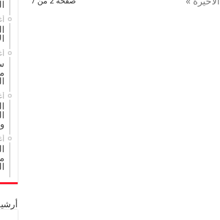
الأخيرة »
صفحة 2 من 7
ال
أغ
ال
ال
أغ
س
م
ال
أغ
ا
ال
و
أغ
ا
مج
ال
أرشيف