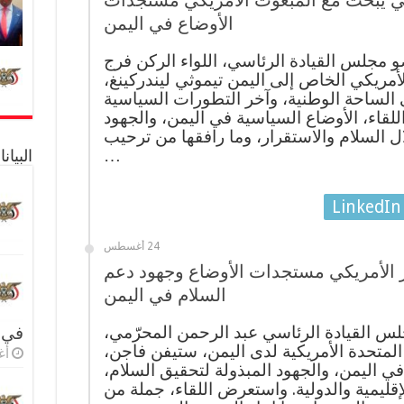
ي يبحث مع المبعوث الأمريكي مستجدات
الأوضاع في اليمن
جلس القيادة الرئاسي، اللواء الركن فرج
أمريكي الخاص إلى اليمن تيموثي ليندركينغ،
الساحة الوطنية، وآخر التطورات السياسية
قاء، الأوضاع السياسية في اليمن، والجهود
ال السلام والاستقرار، وما رافقها من ترحيب
…
البيا
LinkedIn
24 أغسطس
 الأمريكي مستجدات الأوضاع وجهود دعم
السلام في اليمن
س القيادة الرئاسي عبد الرحمن المحرّمي،
في 
المتحدة الأمريكية لدى اليمن، ستيفن فاجن،
أغس
 اليمن، والجهود المبذولة لتحقيق السلام،
إقليمية والدولية. واستعرض اللقاء، جملة من