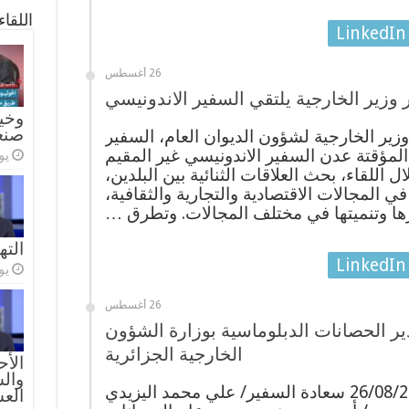
اللقا
LinkedIn
26 أغسطس
وزير الخارجية يلتقي السفير الاندونيسي
وخيا
صنع
ير الخارجية لشؤون الديوان العام، السفير
مؤقتة عدن السفير الاندونيسي غير المقيم
يولي
للقاء، بحث العلاقات الثنائية بين البلدين،
 المجالات الاقتصادية والتجارية والثقافية،
زها وتنميتها في مختلف المجالات. وتطرق …
الته
LinkedIn
يولي
26 أغسطس
ير الحصانات الدبلوماسية بوزارة الشؤون
الخارجية الجزائرية
الأح
والس
التقى يومنا هذا الموافق26/08/2024 سعادة السفير/ علي محمد اليزيدي
الع