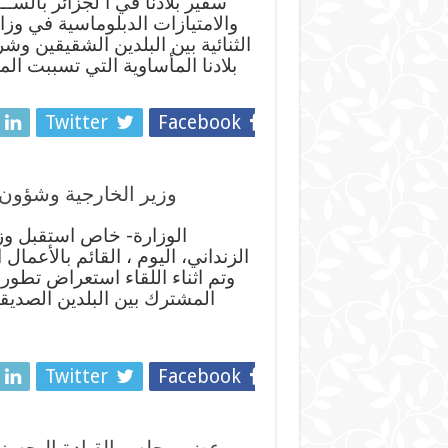
سفير بلادنا في ا لجزائر بالسـ
والامتيازات الدبلوماسية في وزارة
الثنائية بين البلدين الشقيقين و
بلادنا المأساوية التي تسببت الم
Twitter
Facebook
وزير الخارجية وشؤون ا
الوزارة- خاص استقبل وزي
الزنداني، اليوم ، القائم بالأعمال
وتم اثناء اللقاء استعراض تطور
المشترك بين البلدين الصديقي
Twitter
Facebook