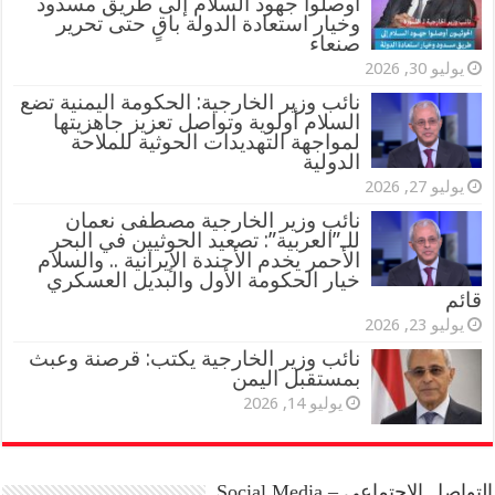
أوصلوا جهود السلام إلى طريق مسدود
وخيار استعادة الدولة باقٍ حتى تحرير
صنعاء
يوليو 30, 2026
نائب وزير الخارجية: الحكومة اليمنية تضع
السلام أولوية وتواصل تعزيز جاهزيتها
لمواجهة التهديدات الحوثية للملاحة
الدولية
يوليو 27, 2026
نائب وزير الخارجية مصطفى نعمان
للـ”العربية”: تصعيد الحوثيين في البحر
الأحمر يخدم الأجندة الإيرانية .. والسلام
خيار الحكومة الأول والبديل العسكري
قائم
يوليو 23, 2026
نائب وزير الخارجية يكتب: قرصنة وعبث
بمستقبل اليمن
يوليو 14, 2026
التواصل الاجتماعي – Social Media