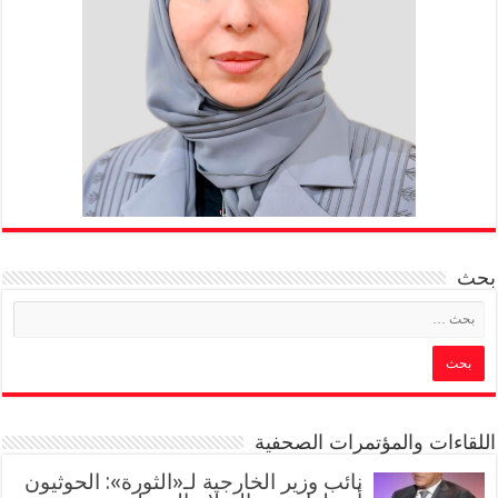
بحث
اللقاءات والمؤتمرات الصحفية
‏نائب وزير الخارجية لـ«الثورة»: الحوثيون