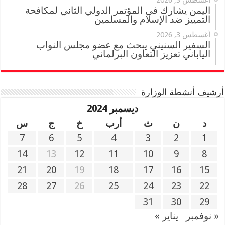
اليمن يشارك في المؤتمر الدولي الثاني لمكافحة
التمييز ضد الإسلام والمسلمين
أغسطس 3, 2026
السفير السنيني يبحث مع عضو مجلس النواب
الياباني تعزيز التعاون البرلماني
أرشيف أنشطة الوزارة
ديسمبر 2024
د
ن
ث
أرب
خ
ج
س
7
6
5
4
3
2
1
14
13
12
11
10
9
8
21
20
19
18
17
16
15
28
27
26
25
24
23
22
31
30
29
« نوفمبر
يناير »