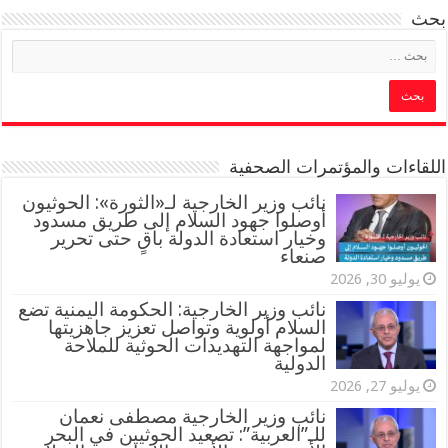
بحث
اللقاءات والمؤتمرات الصحفية
‏نائب وزير الخارجية لـ«الثورة»: الحوثيون
أوصلوا جهود السلام إلى طريق مسدود
وخيار استعادة الدولة باقٍ حتى تحرير
صنعاء
يوليو 30, 2026
نائب وزير الخارجية: الحكومة اليمنية تضع
السلام أولوية وتواصل تعزيز جاهزيتها
لمواجهة التهديدات الحوثية للملاحة
الدولية
يوليو 27, 2026
نائب وزير الخارجية مصطفى نعمان
للـ”العربية”: تصعيد الحوثيين في البحر