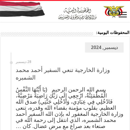
المحفوظات اليومية:
ديسمبر, 2024
28 ديسمبر
وزارة الخارجية تنعي السفير أحمد محمد
الشمبره
بسم الله الرحمن الرحيم (يَا أَيَّتُهَا النَّفْسُ
الْمُطْمَئِنَّةُ، ارْجِعِي إِلَى رَبِّكِ رَاضِيَةً مَرْضِيَّةً،
فَادْخُلِي فِي عِبَادِي، وَادْخُلِي جَنَّتِي) صدق الله
العظيم. بقلوب مؤمنة بقضاء الله وقدره، تنعى
وزارة الخارجية المغفور له بإذن الله السفير أحمد
محمد الشمبره، الذي انتقل إلى رحمة الله في
صنعاء بعد صراع مع مرض عضال. كان …