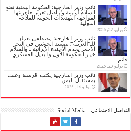
نائب وزير الخارجية: الحكومة اليمنية تضع
السلام أولوية وتواصل تعزيز جاهزيتها
لمواجهة التهديدات الحوثية للملاحة
الدولية
يوليو 27, 2026
نائب وزير الخارجية مصطفى نعمان
للـ”العربية”: تصعيد الحوثيين في البحر
الأحمر يخدم الأجندة الإيرانية .. والسلام
خيار الحكومة الأول والبديل العسكري
قائم
يوليو 23, 2026
نائب وزير الخارجية يكتب: قرصنة وعبث
بمستقبل اليمن
يوليو 14, 2026
التواصل الاجتماعي – Social Media