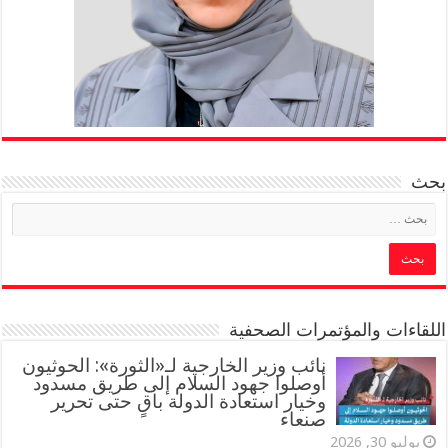
بحث
اللقاءات والمؤتمرات الصحفية
‏نائب وزير الخارجية لـ«الثورة»: الحوثيون
أوصلوا جهود السلام إلى طريق مسدود
وخيار استعادة الدولة باقٍ حتى تحرير
صنعاء
يوليو 30, 2026