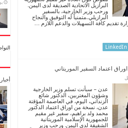
يولي
البرازيل الاتحادية الصديقة لدى اليمن.
ورحب وزير الخارجية، بالسفير
البرازيلي..متمنياً له التوفيق والنجاح
زارة تقديم كافة التسهيلات والدعم اللازم …
LinkedIn
التواصل 
وراق اعتماد السفير الموريتاني
ل
أخبار
عدن – سبأنت تسلم وزير الخارجية
وشؤون المغتربين، الدكتور شائع
الزنداني، اليوم، في العاصمة المؤقتة
عدن، نسخة من اوراق اعتماد الدكتور
محمد ولد براهيم، سفير غير مقيم
للجمهورية الإسلامية الموريتانية
الشقيقة لدى اليمن. ورحب وزير