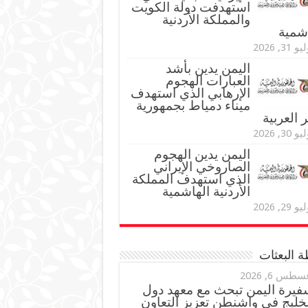
استهدفت دولة الكويت
والمملكة الأردنية
اشمية
و 31, 2026
اليمن يدين بأشد
العبارات الهجوم
الإرهابي الذي استهدف
ميناء دمياط بجمهورية
العربية
و 30, 2026
اليمن يدين الهجوم
الصاروخي الإيراني
الذي استهدف المملكة
الأردنية الهاشمية
و 29, 2026
 البعثات
سطس 6, 2026
فيرة اليمن تبحث مع معهد دول
خليج في واشنطن تعزيز التعاون