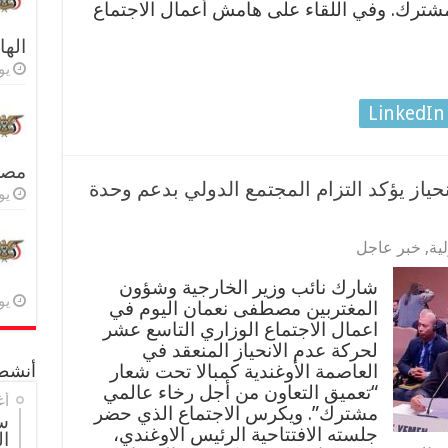
المشترك. وفي اللقاء على هامش أعمال الاجتماع
اله
يولي
LinkedIn
مصر 
نحياز يؤكد التزام المجتمع الدولي بدعم وحدة
يولي
ية
,
خبر عاجل
شارك نائب وزير الخارجية وشؤون
يولي
المغتربين مصطفى نعمان اليوم في
اعمال الاجتماع الوزاري التاسع عشر
لحركة عدم الانحياز المنعقد في
العاصمة الأوغندية كمبالا تحت شعار
أنشطة
“تعميق التعاون من أجل رخاء عالمي
أغ
مشترك”. ويكرس الاجتماع الذي حضر
س
جلسته الافتتاحية الرئيس الاوغندي،
ال