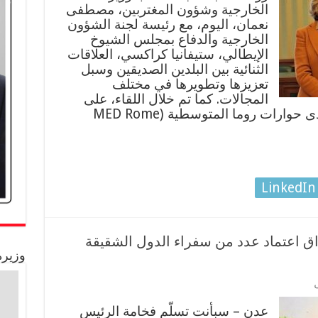
الخارجية وشؤون المغتربين، مصطفى
نعمان، اليوم، مع رئيسة لجنة الشؤون
الخارجية والدفاع بمجلس الشيوخ
الإيطالي، ستيفانيا كراكسي، العلاقات
الثنائية بين البلدين الصديقين وسبل
تعزيزها وتطويرها في مختلف
المجالات. كما تم خلال اللقاء، على
هامش الدورة الحادية عشرة لمنتدى حوارات روما المتوسطية (MED Rome
LinkedIn
ق اعتماد عدد من سفراء الدول الشقيقة
وزيرة
عدن – سبأنت تسلّم فخامة الرئيس