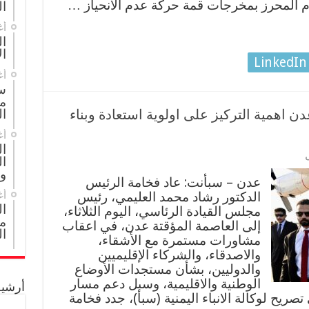
 المحرز بمخرجات قمة حركة عدم الانحياز …
ال
أغ
ال
ال
LinkedIn
أغ
س
م
 اهمية التركيز على اولوية استعادة وبناء
ال
أغ
ا
ال
و
عدن – سبأنت: عاد فخامة الرئيس
الدكتور رشاد محمد العليمي، رئيس
أغ
ا
مجلس القيادة الرئاسي، اليوم الثلاثاء،
مج
إلى العاصمة المؤقتة عدن، في اعقاب
ال
مشاورات مستمرة مع الأشقاء،
والاصدقاء، والشركاء الإقليميين
والدوليين، بشأن مستجدات الأوضاع
الوطنية والاقليمية، وسبل دعم مسار
أرشيف
تصريح لوكالة الانباء اليمنية (سبأ)، جدد فخامة