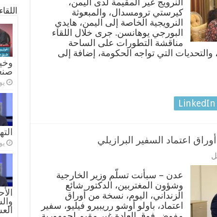
النرويج غير المقيمة لدى اليمن،
اللقا
كيرستي ترومسدال، والمبعوثة
النرويجية الخاصة إلى اليمن، هايدي
البورجي يوهانسن. جرى خلال اللقاء
مناقشة التطورات على الساحة
 والتحديات التي تواجه الحكومة، إضافة إلى
وخيا
صنع
يولي
LinkedIn
الته
وراق اعتماد السفير البرازيلي
يولي
ل
عدن – سبأنت تسلّم وزير الخارجية
وشؤون المغتربين، الدكتور شائع
الأح
الزنداني، اليوم، نسخة من أوراق
والس
اعتماد، باولو أوشو رريبيرو فيليو، سفير
الع
مفوض فوق العادة غير مقيم لجمهورية