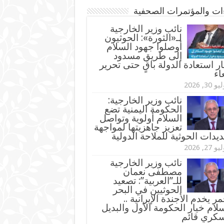
ءات والمؤتمرات الصحفية
‏نائب وزير الخارجية
لـ«الثورة»: الحوثيون
أوصلوا جهود السلام
إلى طريق مسدود
ر استعادة الدولة باقٍ حتى تحرير
اء
و 30, 2026
نائب وزير الخارجية:
الحكومة اليمنية تضع
السلام أولوية وتواصل
تعزيز جاهزيتها لمواجهة
ديدات الحوثية للملاحة الدولية
و 27, 2026
نائب وزير الخارجية
مصطفى نعمان
للـ”العربية”: تصعيد
الحوثيين في البحر
مر يخدم الأجندة الإيرانية ..
لام خيار الحكومة الأول والبديل
سكري قائم