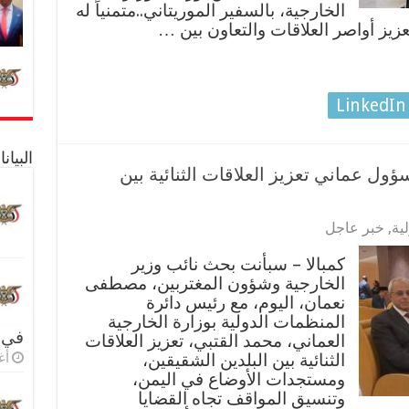
الخارجية، بالسفير الموريتاني..متمنياً له
زيز أواصر العلاقات والتعاون بين …
LinkedIn
البيا
ول عماني تعزيز العلاقات الثنائية بين
ية
,
خبر عاجل
كمبالا – سبأنت بحث نائب وزير
الخارجية وشؤون المغتربين، مصطفى
نعمان، اليوم، مع رئيس دائرة
المنظمات الدولية بوزارة الخارجية
في 
العماني، محمد القتبي، تعزيز العلاقات
الثنائية بين البلدين الشقيقين،
أغس
ومستجدات الأوضاع في اليمن،
وتنسيق المواقف تجاه القضايا