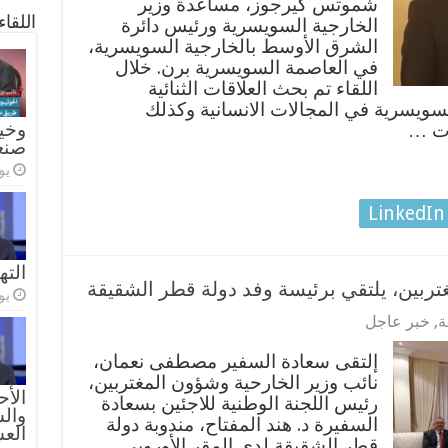
شموتس كيرجوز، مساعدة وزير
اللقا
الخارجية السويسرية ورئيس دائرة
الشرق الأوسط بالخارجية السويسرية،
في العاصمة السويسرية برن. خلال
اللقاء تم بحث العلاقات الثنائية
لسويسرية في المجالات الانسانية وكذلك
وخيا
ات …
صنع
يولي
LinkedIn
الته
تربين، يلتقي برئيسة وفد دولة قطر الشقيقة
يولي
ة
,
خبر عاجل
إلتقى سعادة السفير مصطفى نعمان،
نائب وزير الخارحية وشؤون المغتربين،
الأح
رئيس اللجنة الوطنية للاجئين بسعادة
والس
السفيرة د. هند المفتاح، مندوبة دولة
الع
قطر الشقيقة لدى المقر الأوروبي