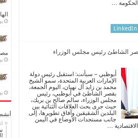
اله
يولي
LinkedIn
قصر الشاطئ رئيس مجلس الوزراء
مصر 
يولي
أبوظبي – سبأنت: استقبل رئيس دولة
الإمارات العربية المتحدة، سمو الشيخ
محمد بن زايد آل نهيان، اليوم الجمعة،
بقصر الشاطئ في أبوظبي، رئيس
يولي
مجلس الوزراء، سالم صالح بن بريك،
حيث جرى بحث العلاقات الثنائية بين
البلدين الشقيقين وآفاق تطويرها، إلى
أنشطة
جانب مستجدات الأوضاع في اليمن
أغ
الاقتصادية …
س
ال