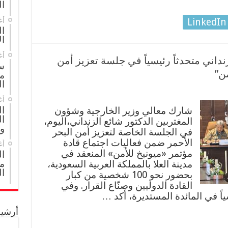
ال
أغ
LinkedIn
ال
ال
أغ
نداني متحدثاً رئيسياً في جلسة تعزيز أمن
س
من”
م
ال
أغ
ا
شارك معالي وزير الخارجية وشؤون
ال
المغتربين الدكتور شائع الزنداني،اليوم،
و
في الجلسة الخاصة لتعزيز أمن البحر
الأحمر ضمن فعاليات اجتماع قادة
أغ
مؤتمر «ميونيخ للأمن» المنعقد في
ا
مج
مدينة العلا بالمملكة العربية السعودية،
ال
بحضور نحو 100 شخصية من كبار
القادة الدوليين وصنّاع القرار. وفي
اً في المائدة المستديرة، أكد …
أرشيف