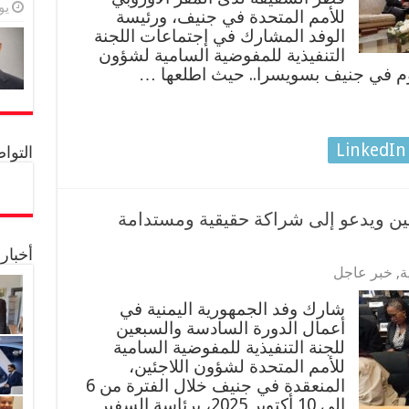
يولي
للأمم المتحدة في جنيف، ورئيسة
الوفد المشارك في إجتماعات اللجنة
التنفيذية للمفوضية السامية لشؤون
ليوم في جنيف بسويسرا.. حيث اطلعها …
LinkedIn
التواصل 
اجئين ويدعو إلى شراكة حقيقية ومستدامة
أخبار
ة
,
خبر عاجل
شارك وفد الجمهورية اليمنية في
أعمال الدورة السادسة والسبعين
للجنة التنفيذية للمفوضية السامية
للأمم المتحدة لشؤون اللاجئين،
المنعقدة في جنيف خلال الفترة من 6
إلى 10 أكتوبر 2025، برئاسة السفير