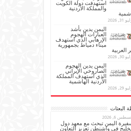
استهدفت دولة الكويت
والمملكة الأردنية
اشمية
و 31, 2026
اليمن يدين بأشد
العبارات الهجوم
الإرهابي الذي استهدف
ميناء دمياط بجمهورية
العربية
و 30, 2026
اليمن يدين الهجوم
الصاروخي الإيراني
الذي استهدف المملكة
الأردنية الهاشمية
و 29, 2026
 البعثات
سطس 6, 2026
فيرة اليمن تبحث مع معهد دول
خليج في واشنطن تعزيز التعاون