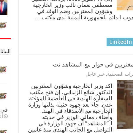
مصطفى نعمان نائب وزير الخارجية
وشؤون المغتربين وضم الوفد في
دوب الدائم للجمهورية اليمنية لدى مكتب …
LinkedIn
البيا
مغتربين في حوار مع المشاهد نت
مرات الصحفية
,
خبر عاجل
اكد وزير الخارجية وشؤون المغتربين
الدكتور شائع الزنداني، إن فتح مكتب
للسفارة الهندية في العاصمة المؤقتة
عدن. جاء بعد جهود حثيثة بذلتها وزارة
في 
الخارجية مع الأصدقاء في الهند.
وأضاف معالي الوزير في حديثه
أغس
لـ”المشاهد” أن جهود الوزارة في
التواصل مع الجانب الهندي منذ عامين