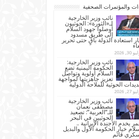
ءات والمؤتمرات الصحفية
‏نائب وزير الخارجية
لـ«الثورة»: الحوثيون
أوصلوا جهود السلام
إلى طريق مسدود
ر استعادة الدولة باقٍ حتى تحرير
اء
و 30, 2026
نائب وزير الخارجية:
الحكومة اليمنية تضع
السلام أولوية وتواصل
تعزيز جاهزيتها لمواجهة
ديدات الحوثية للملاحة الدولية
و 27, 2026
نائب وزير الخارجية
مصطفى نعمان
للـ”العربية”: تصعيد
الحوثيين في البحر
مر يخدم الأجندة الإيرانية ..
لام خيار الحكومة الأول والبديل
سكري قائم