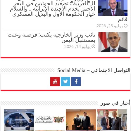
للـ”العربية”: تصعيد الحوثيين في البحر
الأحمر يخدم الأجندة الإيرانية .. والسلام
خيار الحكومة الأول والبديل العسكري
قائم
يوليو 23, 2026
نائب وزير الخارجية يكتب: قرصنة وعبث
بمستقبل اليمن
يوليو 14, 2026
التواصل الاجتماعي – Social Media
أخبار في صور