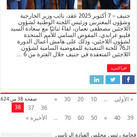
جنيف – 7 أكتوبر 2025 عقد، نائب وزير الخارجية
وشؤون المغتربين ورئيس اللجنة الوطنية لشؤون
اللاجئين مصطفى نعمان، لقاءً ثنائيًا مع سعادة السيد
فليبو غراندي، المفوض السامي للأمم المتحدة
لشؤون اللاجئين، وذلك على هامش أعمال الدورة
الـ76 للجنة التنفيذية للمفوضية السامية لشؤون
اللاجئين المنعقدة في جنيف خلال الفترة من 6 …
اقرأ المزيد
« الأولى
...
10
20
30
«
صفحة 38 من 624
38
37
36
39
40
»
50
60
70
...
الأخيرة »
فخامة رئيس مجلس القيادة الرئاسي