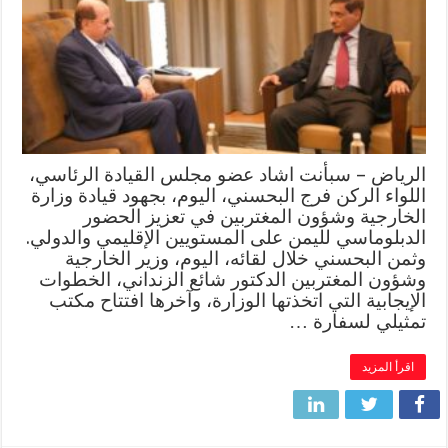
الرياض – سبأنت اشاد عضو مجلس القيادة الرئاسي،
اللواء الركن فرج البحسني، اليوم، بجهود قيادة وزارة
الخارجية وشؤون المغتربين في تعزيز الحضور
الدبلوماسي لليمن على المستويين الإقليمي والدولي.
وثمن البحسني خلال لقائه، اليوم، وزير الخارجية
وشؤون المغتربين الدكتور شائع الزنداني، الخطوات
الإيجابية التي اتخذتها الوزارة، وآخرها افتتاح مكتب
تمثيلي لسفارة …
اقرأ المزيد