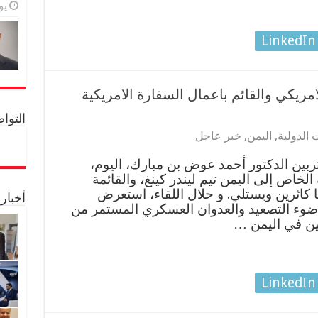
يولي
LinkedIn
امريكي والقائم باعمال السفارة الامريكية
التواصل 
 الدولية
,
اليمن
,
خبر عاجل
ربين الدكتور أحمد عوض بن مبارك، اليوم،
الخاص إلى اليمن تيم ليندر كينغ، والقائمة
ا كاثرين ويستلي. و خلال اللقاء، استعرض
أخبار
وء التصعيد والعدوان العسكري المستمر من
يين في اليمن …
LinkedIn