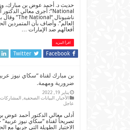
National”: أجرى معالي الد
ناشيونال “al
العالم”. وأضاف بأن المتمردين ال
أفعالهم ضد الإمارات …
اقرأ المزيد
Twitter
Facebook
بن مبارك لقناة “سكاي نيوز عربي
ضرورية ومهمة.
يناير 19, 2022
الأخبار
,
البيانات الصحفية
,
المشاركات ا
عاجل
أدلى معالي الدكتور أحمد عوض بن
تصريحاً لقناة “سكاي نيوز عربية” ح
الاختبار الطويلة التي جربها مع ال