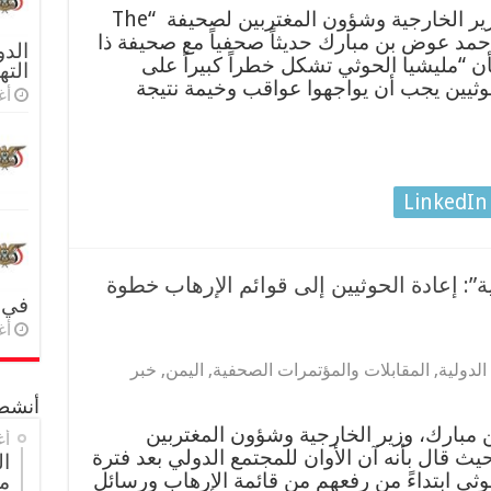
حديث د. أحمد عوض بن مبارك، وزير الخارجية وشؤون المغتربين لصحيفة “The
كتور أحمد عوض بن مبارك حديثاً صحفياً مع صحيفة ذا
الدو
The Nation” وقال بأن “مليشيا الحوثي تشكل خطراً كبيراً على
الته
حوثيين يجب أن يواجهوا عواقب وخيمة نتيجة
أغس
LinkedIn
ة”: إعادة الحوثيين إلى قوائم الإرهاب خطوة
في 
أغس
لدولية
,
المقابلات والمؤتمرات الصحفية
,
اليمن
,
خبر
أنشطة
 مبارك، وزير الخارجية وشؤون المغتربين
أغ
يث قال بأنه آن الأوان للمجتمع الدولي بعد فترة
ا
حوثي ابتداءً من رفعهم من قائمة الإرهاب ورسائل
م