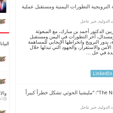
 النرويجية التطورات اليمنية ومستقبل عملية
 الدولية
,
خبر عاجل
ين الدكتور أحمد بن مبارك، مع المبعوثة
ومسدال، آخر التطورات في اليمن ومستقبل
، بدور النرويج وانخراطها الإيجابي للمساهمة
البيا
لأمن والاستقرار، والجهود التي تبذلها خلال
عدة في حل …
LinkedIn
وزير الخارجية لصحيفة “The National”: “مليشيا الحوثي تشكل خطراً كبيراً
والا
أغس
 الدولية
,
خبر عاجل