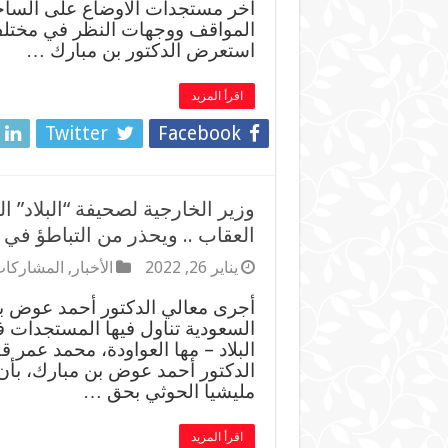
اخر مستجدات الاوضاع على الساحة 
المواقف ووجهات النظر في مختلف ا
استعرض الدكتور بن مبارك …
اقرأ المزيد
Twitter
Facebook
وزير الخارجية لصحيفة “البلاد” 
العقاب .. ويحذر من التباطؤ في 
يناير 26, 2022
الأخبار
,
المشاركات
أجرى معالي الدكتور أحمد عوض بن 
السعودية تناول فيها المستجدات ف
البلاد – مها العواودة، محمد عمر 
الدكتور أحمد عوض بن مبارك، بأن ا
مليشيا الحوثي بحق …
اقرأ المزيد