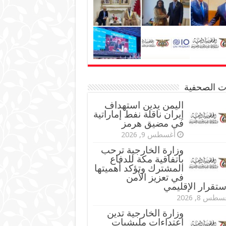
نات الصحفية
اليمن يدين استهداف
إيران ناقلة نفط إماراتية
في مضيق هرمز
أغسطس 9, 2026
وزارة الخارجية ترحب
باتفاقية مكة للدفاع
المشترك وتؤكد أهميتها
في تعزيز الأمن
ستقرار الإقليمي
طس 8, 2026
وزارة الخارجية تدين
اعتداءات مليشيات