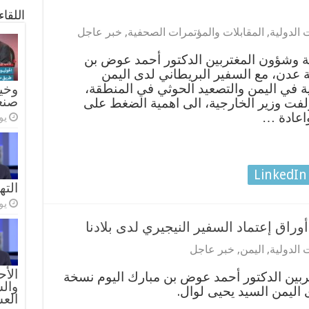
اللقا
 الدولية
,
المقابلات والمؤتمرات الصحفية
,
خبر عاجل
ة وشؤون المغتربين الدكتور أحمد عوض بن
ة عدن، مع السفير البريطاني لدى اليمن
ية في اليمن والتصعيد الحوثي في المنطقة،
وخيا
صنع
فت وزير الخارجية، الى اهمية الضغط على
واعادة …
يولي
LinkedIn
الته
يولي
راق إعتماد السفير النيجيري لدى بلادنا
 الدولية
,
اليمن
,
خبر عاجل
الأح
ربين الدكتور أحمد عوض بن مبارك اليوم نسخة
والس
 اليمن السيد يحيى لوال.
الع