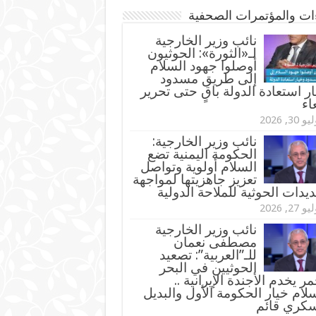
ءات والمؤتمرات الصحفية
‏نائب وزير الخارجية
لـ«الثورة»: الحوثيون
أوصلوا جهود السلام
إلى طريق مسدود
ر استعادة الدولة باقٍ حتى تحرير
اء
و 30, 2026
نائب وزير الخارجية:
الحكومة اليمنية تضع
السلام أولوية وتواصل
تعزيز جاهزيتها لمواجهة
ديدات الحوثية للملاحة الدولية
و 27, 2026
نائب وزير الخارجية
مصطفى نعمان
للـ”العربية”: تصعيد
الحوثيين في البحر
مر يخدم الأجندة الإيرانية ..
لام خيار الحكومة الأول والبديل
سكري قائم