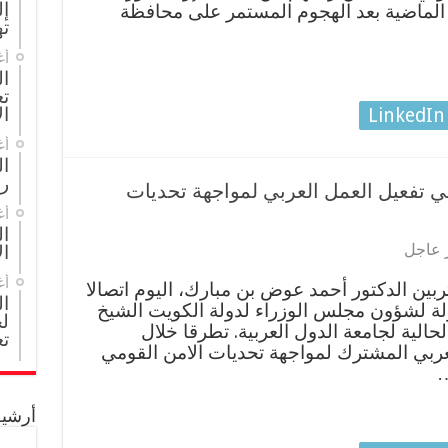
إل
ة الماضية بعد الهجوم المستمر على محافظة
ته
أغ
ال
تع
ال
LinkedIn
أغ
ا
ر
ي تفعيل العمل العربي لمواجهة تحديات
أغ
ال
 عاجل
ال
أغ
بين الدكتور أحمد عوض بن مبارك، اليوم اتصالا
ا
دولة لشؤون مجلس الوزراء لدولة الكويت الشيخ
لج
حالية لجامعة الدول العربية. تطرقا خلال
تع
لعربي المشترك لمواجهة تحديات الامن القومي
…
أرشيف