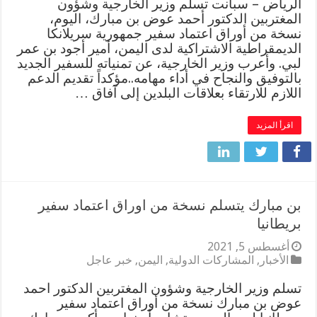
الرياض – سبأنت تسلم وزير الخارجية وشؤون
المغتربين الدكتور أحمد عوض بن مبارك، اليوم،
نسخة من أوراق اعتماد سفير جمهورية سريلانكا
الديمقراطية الاشتراكية لدى اليمن، أمير أجود بن عمر
لبي. وأعرب وزير الخارجية، عن تمنياته للسفير الجديد
بالتوفيق والنجاح في أداء مهامه..مؤكداً تقديم الدعم
اللازم للارتقاء بعلاقات البلدين إلى آفاق …
اقرأ المزيد
بن مبارك يتسلم نسخة من اوراق اعتماد سفير
بريطانيا
أغسطس 5, 2021
الأخبار
,
المشاركات الدولية
,
اليمن
,
خبر عاجل
تسلم وزير الخارجية وشؤون المغتربين الدكتور احمد
عوض بن مبارك نسخة من أوراق اعتماد سفير