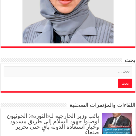
بحث
اللقاءات والمؤتمرات الصحفية
‏نائب وزير الخارجية لـ«الثورة»: الحوثيون
أوصلوا جهود السلام إلى طريق مسدود
وخيار استعادة الدولة باقٍ حتى تحرير
صنعاء