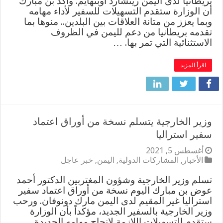
بريطانيا لدى اليمن ريتشارد أوبنهايم. وأكد بن مبارك
أن الوزارة ستقدم التسهيلات للسفير لأداء مهامه
وبما يعزز من متانة العلاقات بين البلدين.. منوها بما
تقدمه بريطانيا من دعم لليمن في الظروف
الاستثنائية التي تمر بها. …
اقرأ المزيد
وزير الخارجية يتسلم نسخة من أوراق اعتماد
سفير استراليا
أغسطس 5, 2021
الأخبار
,
المشاركات الدولية
,
اليمن
,
خبر عاجل
تسلم وزير الخارجية وشؤون المغتربين الدكتور أحمد
عوض بن مبارك اليوم نسخة من أوراق اعتماد سفير
استراليا غير المقيم لدى اليمن مارك دونوفان. ورحب
وزير الخارجية بالسفير الجديد، مؤكداً بأن الوزارة
ستقدم التسهيلات اللازمة لإنجاح مهامه الجديدة