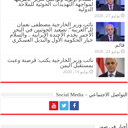
لمواجهة التهديدات الحوثية للملاحة
الدولية
يوليو 27, 2026
نائب وزير الخارجية مصطفى نعمان
للـ”العربية”: تصعيد الحوثيين في البحر
الأحمر يخدم الأجندة الإيرانية .. والسلام
خيار الحكومة الأول والبديل العسكري
قائم
يوليو 23, 2026
نائب وزير الخارجية يكتب: قرصنة وعبث
بمستقبل اليمن
يوليو 14, 2026
التواصل الاجتماعي – Social Media
أخبار في صور