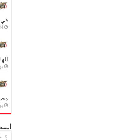
في 
أغس
اله
يولي
مصر 
يولي
أنشطة
أغ