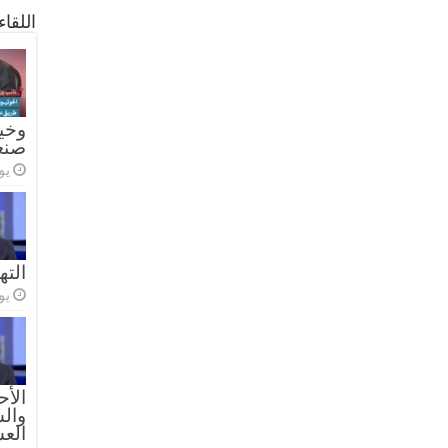
اللقا
وخيا
صنع
يولي
الته
يولي
الأح
والس
الع