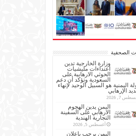
نات الصحفية
وزارة الخارجية تدين
اعتداءات مليشيات
الحوثي الارهابية على
السعودية وتؤكد أن دعم
لة اليمنية هو السبيل الوحيد لإنهاء
ديد الإرهابي
طس 7, 2026
اليمن يدين الهجوم
الارهابي على السفينة
التجارية الهندية
أغسطس 5, 2026
اليمن يرحب بإعلان