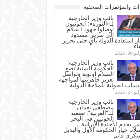
ءات والمؤتمرات الصحفية
‏نائب وزير الخارجية
لـ«الثورة»: الحوثيون
أوصلوا جهود السلام
إلى طريق مسدود
ر استعادة الدولة باقٍ حتى تحرير
اء
و 30, 2026
نائب وزير الخارجية:
الحكومة اليمنية تضع
السلام أولوية وتواصل
تعزيز جاهزيتها لمواجهة
ديدات الحوثية للملاحة الدولية
و 27, 2026
نائب وزير الخارجية
مصطفى نعمان
للـ”العربية”: تصعيد
الحوثيين في البحر
مر يخدم الأجندة الإيرانية ..
لام خيار الحكومة الأول والبديل
سكري قائم