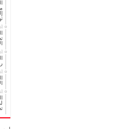
ا
م
إل
ته
أغ
ال
تع
ال
أغ
ا
ر
أغ
ال
ال
أغ
ا
لج
تع