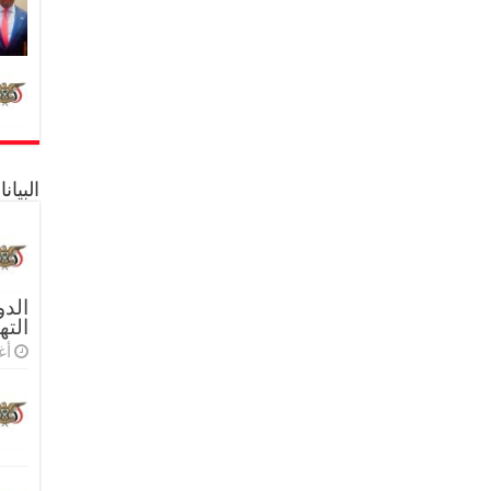
البيا
الدو
الته
أغس