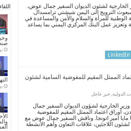
 الخارجية لشئون الديوان السفير جمال عوض،
اللقا
مبعوث النرويج الى اليمن شيشتي ترامسدال.
 الوطنية للمرأة والسلام والأمن والمساعدة في
وتعزيز عمل البنك المركزي اليمني بما يساعد
وخيا
صنع
يولي
LinkedIn
تماد الممثل المقيم للمفوضية السامية لشئون
الته
يولي
 الدولية
,
خبر عاجل
ير الخارجية لشؤون الديوان السفير جمال
ن، أوراق اعتماد الممثل المقيم للمفوضية
الأح
ا مايا امير اتونجا. وناقش السفير جمال عوض مع
والس
لشئون اللاجئين، علاقات التعاون وأهم الأنشطة
الع
…