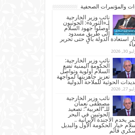
ءات والمؤتمرات الصحفية
‏نائب وزير الخارجية
لـ«الثورة»: الحوثيون
أوصلوا جهود السلام
إلى طريق مسدود
ر استعادة الدولة باقٍ حتى تحرير
اء
و 30, 2026
نائب وزير الخارجية:
الحكومة اليمنية تضع
السلام أولوية وتواصل
تعزيز جاهزيتها لمواجهة
ديدات الحوثية للملاحة الدولية
و 27, 2026
نائب وزير الخارجية
مصطفى نعمان
للـ”العربية”: تصعيد
الحوثيين في البحر
مر يخدم الأجندة الإيرانية ..
لام خيار الحكومة الأول والبديل
سكري قائم