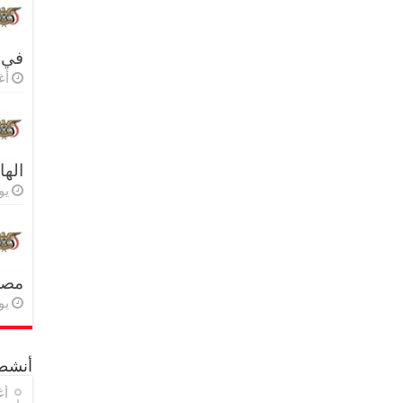
في 
أغس
اله
يولي
مصر 
يولي
أنشطة
أغ