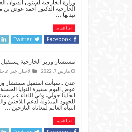
وزارة الخارجية لشئون الديوان ا
الخارجية الدكتور أحمد عوض بن مبا
تبذلها …
اقرأ المزيد
Twitter
Facebook
مستشار وزير الخارجية يستقبل سف
مارس 7, 2022
الأخبار
,
خبر عاجل
عدن ـ سبأنت استقبل مستشار وزير
عوض اليوم سفيرة النوايا الحسنة ا
انجلينا جولي. وفي اللقاء عبر مست
للجهود المبذولة لدعم اللاجئين وال
انتباه العالم لمعاناة النازحين …
اقرأ المزيد