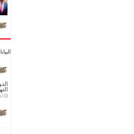
البيا
الدو
الته
أغس