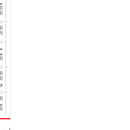
س
ال
ال
أغ
ال
ال
أغ
س
م
ال
أغ
ا
ال
و
أغ
ا
مج
ال