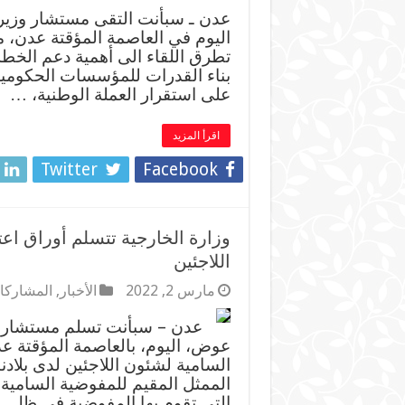
عدن ـ سبأنت التقى مستشار وزير
اليوم في العاصمة المؤقتة عدن، 
تطرق اللقاء الى أهمية دعم الخطة
بناء القدرات للمؤسسات الحكومية 
على استقرار العملة الوطنية، …
اقرأ المزيد
Twitter
Facebook
وزارة الخارجية تتسلم أوراق اع
اللاجئين
مارس 2, 2022
الأخبار
,
المشاركات
عدن – سبأنت تسلم مستشار وز
عوض، اليوم، بالعاصمة المؤقتة عد
السامية لشئون اللاجئين لدى بلادن
الممثل المقيم للمفوضية السامية 
التي تقوم بها المفوضية في ظل 