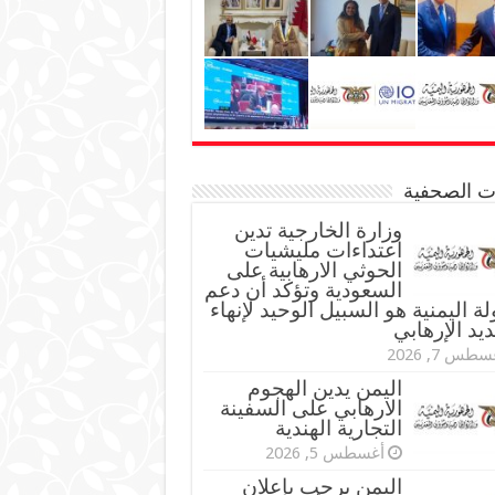
نات الصحفية
وزارة الخارجية تدين
اعتداءات مليشيات
الحوثي الارهابية على
السعودية وتؤكد أن دعم
لة اليمنية هو السبيل الوحيد لإنهاء
ديد الإرهابي
طس 7, 2026
اليمن يدين الهجوم
الارهابي على السفينة
التجارية الهندية
أغسطس 5, 2026
اليمن يرحب بإعلان