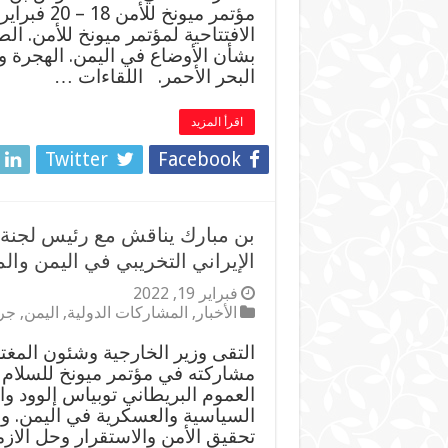
الافتتاحية لمؤتمر ميونخ للأمن. ال
بشأن الأوضاع في اليمن. الهجرة وا
البحر الأحمر. اللقاءات …
اقرأ المزيد
Twitter
Facebook
بن مبارك يناقش مع رئيس لجنة 
الإيراني التخريبي في اليمن وال
فبراير 19, 2022
الأخبار
,
المشاركات الدولية
,
اليمن
,
جرا
التقى وزير الخارجية وشئون المغ
مشاركته في مؤتمر ميونخ للسلام 
العموم البريطاني توبياس إلوود 
السياسية والعسكرية في اليمن. و
تحقيق الأمن والاستقرار وحل الاز