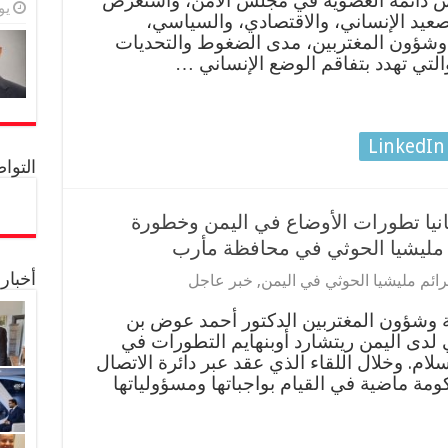
مس دائمة العضوية في مجلس الأمن، واستعرض
يولي
عيد الإنساني، والاقتصادي، والسياسي،
 وشؤون المغتربين، مدى الضغوط والتحديات
والتي تهدد بتفاقم الوضع الإنساني …
LinkedIn
التواصل 
نيا تطورات الأوضاع في اليمن وخطورة
بها مليشيا الحوثي في محافظة مأرب
أخبار
ائم مليشيا الحوثي في اليمن
,
خبر عاجل
 وشؤون المغتربين الدكتور أحمد عوض بن
 لدى اليمن ريتشارد أوبنهايم التطورات في
لام. وخلال اللقاء الذي عقد عبر دائرة الاتصال
كومة ماضية في القيام بواجباتها ومسؤولياتها