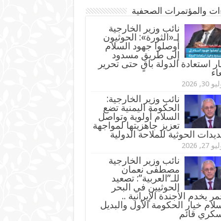
ءات والمؤتمرات الصحفية
‏نائب وزير الخارجية
لـ«الثورة»: الحوثيون
أوصلوا جهود السلام
إلى طريق مسدود
ر استعادة الدولة باقٍ حتى تحرير
اء
و 30, 2026
نائب وزير الخارجية:
الحكومة اليمنية تضع
السلام أولوية وتواصل
تعزيز جاهزيتها لمواجهة
ديدات الحوثية للملاحة الدولية
و 27, 2026
نائب وزير الخارجية
مصطفى نعمان
للـ”العربية”: تصعيد
الحوثيين في البحر
مر يخدم الأجندة الإيرانية ..
لام خيار الحكومة الأول والبديل
سكري قائم