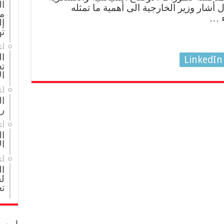
ا
ل أشار وزير الخارجية الى أهمية ما تمثله
م
ء …
إل
ته
أغ
ال
LinkedIn
تع
ال
أغ
ا
ر
أغ
ال
ال
أغ
ا
لج
تع