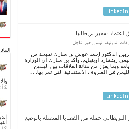
LinkedIn
اعتماد سفير بريطانيا
كات الدولية
,
اليمن
,
خبر عاجل
البيا
ربين الدكتور احمد عوض بن مبارك نسخة من
يمن ريتشارد أوبنهايم. وأكد بن مبارك أن الوزارة
ه وبما يعزز من متانة العلاقات بين البلدين..
لليمن في الظروف الاستثنائية التي تمر بها. …
والا
أغس
LinkedIn
الدو
 البريطاني جملة من القضايا المتصلة بالوضع
الته
أغس