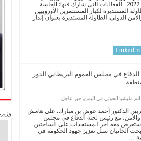
مؤتمر ميونخ للأمن 18 – 20 فبراير 2022 الفعاليات التي شارك فيها: الجلسة
طاولة المستديرة لكبار المستثمرين الأوروبيين
لأمن الدولي. الطاولة المستديرة بعنوان إنذار
LinkedIn
الدفاع في مجلس العموم البريطاني الدور
منطقة
ئم مليشيا الحوثي في اليمن
,
خبر عاجل
تربين الدكتور أحمد عوض بن مبارك، على هامش
وزيرة
والأمن، مع رئيس لجنة الدفاع في مجلس
واستعرض معه آخر المستجدات على الساحتين
بحث الجانبان سبل تعزيز جهود الحكومة في
مة …