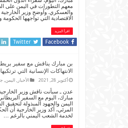
مبارك، اليوم، سفراء الدول الخ
معهم التطورات في اليمن على الص
والعسكري. وأوضح وزير الخارجية
الاقتصادية التي تواجهها الحكومة 
اقرأ المزيد
Twitter
Facebook
بن مبارك يناقش مع سفير بريطا
الانتهاكات الإنسانية التي ترتك
أكتوبر 28, 2021
الأخبار
,
اليمن
,
جر
عدن ـ سبأنت ناقش وزير الخارجية
مبارك، اليوم مع السفير البريطاني
اليمن والجهود المبذولة لتحقيق الس
المرئي، أكد وزير الخارجية أن الح
لخدمة الشعب اليمني بالرغم …