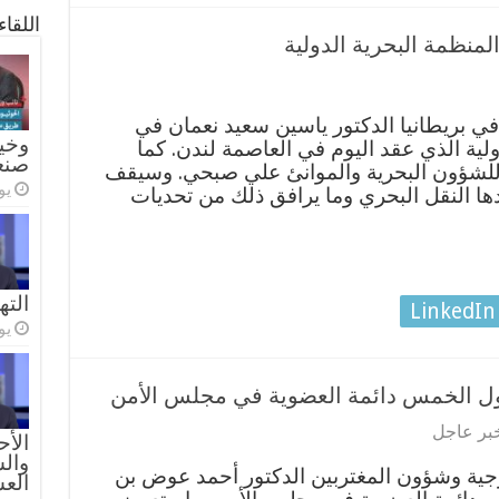
اللقا
منظمة البحرية الدولية
ي بريطانيا الدكتور ياسين سعيد نعمان في
وخيا
لية الذي عقد اليوم في العاصمة لندن. كما
صنع
 للشؤون البحرية والموانئ علي صبحي. وسيقف
يولي
ها النقل البحري وما يرافق ذلك من تحديات
الته
LinkedIn
يولي
دول الخمس دائمة العضوية في مجلس الأمن
بر عاجل
الأح
والس
رجية وشؤون المغتربين الدكتور أحمد عوض بن
الع