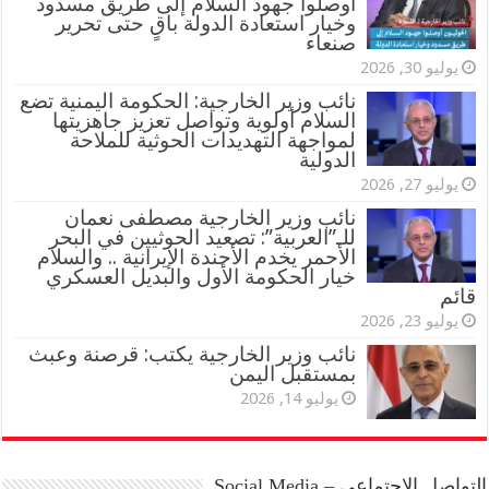
أوصلوا جهود السلام إلى طريق مسدود
وخيار استعادة الدولة باقٍ حتى تحرير
صنعاء
يوليو 30, 2026
نائب وزير الخارجية: الحكومة اليمنية تضع
السلام أولوية وتواصل تعزيز جاهزيتها
لمواجهة التهديدات الحوثية للملاحة
الدولية
يوليو 27, 2026
نائب وزير الخارجية مصطفى نعمان
للـ”العربية”: تصعيد الحوثيين في البحر
الأحمر يخدم الأجندة الإيرانية .. والسلام
خيار الحكومة الأول والبديل العسكري
قائم
يوليو 23, 2026
نائب وزير الخارجية يكتب: قرصنة وعبث
بمستقبل اليمن
يوليو 14, 2026
التواصل الاجتماعي – Social Media