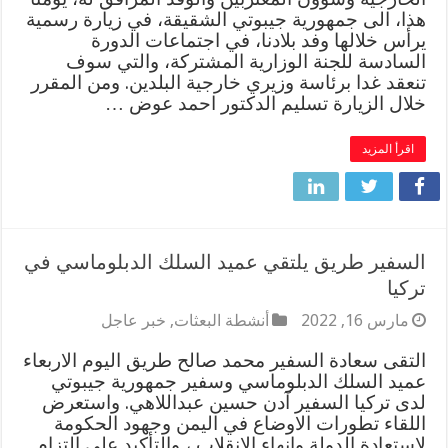
هذا، الى جمهورية جيبوتي الشقيقة، في زيارة رسمية
يرأس خلالها وفد بلادنا، في اجتماعات الدورة
السادسة للجنة الوزارية المشتركة، والتي سوف
تنعقد غدا برئاسة وزيري خارجية البلدين. ومن المقرر
خلال الزيارة تسليم الدكتور احمد عوض …
اقرأ المزيد
السفير طريق يلتقي عميد السلك الدبلوماسي في
تركيا
مارس 16, 2022
أنشطة البعثات
,
خبر عاجل
التقى سعادة السفير محمد صالح طريق اليوم الاربعاء
عميد السلك الدبلوماسي وسفير جمهورية جيبوتي
لدى تركيا السفير آدن حسين عبداللاهي. واستعرض
اللقاء تطورات الاوضاع في اليمن وجهود الحكومة
لاستعادة الدولة وانهاء الانقلاب ، والتأكيد على التزام