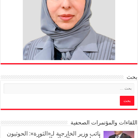
بحث
اللقاءات والمؤتمرات الصحفية
‏نائب وزير الخارجية لـ«الثورة»: الحوثيون