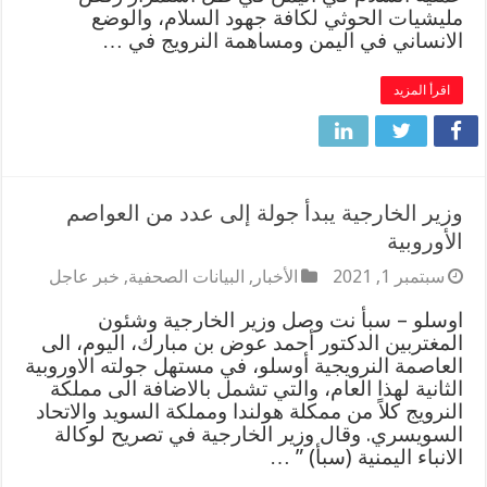
مليشيات الحوثي لكافة جهود السلام، والوضع
الانساني في اليمن ومساهمة النرويج في …
اقرأ المزيد
وزير الخارجية يبدأ جولة إلى عدد من العواصم
الأوروبية
سبتمبر 1, 2021
الأخبار
,
البيانات الصحفية
,
خبر عاجل
اوسلو – سبأ نت وصل وزير الخارجية وشئون
المغتربين الدكتور أحمد عوض بن مبارك، اليوم، الى
العاصمة النرويجية أوسلو، في مستهل جولته الاوروبية
الثانية لهذا العام، والتي تشمل بالاضافة الى مملكة
النرويج كلاً من ممكلة هولندا ومملكة السويد والاتحاد
السويسري. وقال وزير الخارجية في تصريح لوكالة
الانباء اليمنية (سبأ) ” …