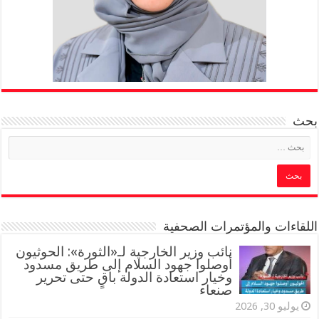
بحث
اللقاءات والمؤتمرات الصحفية
‏نائب وزير الخارجية لـ«الثورة»: الحوثيون
أوصلوا جهود السلام إلى طريق مسدود
وخيار استعادة الدولة باقٍ حتى تحرير
صنعاء
يوليو 30, 2026