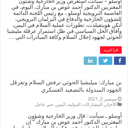
اوسلو – سبأنت استعرض وزير الخارجية وشئون
المغتربين الدكتور أحمد عوض بن مبارك، اليوم، في
العاصمة النرويجية أوسلو ، مع رئيس اللجنة الدائمة
للشؤون الخارجية والدفاع في البرلمان النرويجي،
أنكن هويتفيلدت، تطورات عملية السلام في اليمن،
وآفاق الحل السياسي في ظل استمرار عرقلة مليشيا
الحوثي لجهود إحلال السلام وكافة المبادرات التي …
اقرأ المزيد
بن مبارك: ميليشيا الحوثي ترفض السلام وتعرقل
الجهود المبذولة بالتصعيد العسكري
سبتمبر 2, 2021
الأخبار
,
المشاركات الدولية
,
اليمن
,
خبر عاجل
أوسلو ـ سبأنت : قال وزير الخارجية وشؤون
المغتربين الدكتور أحمد عوض بن مبارك ” إن
ميليشيات الحوثي ترفض فكرة السلام من اساسها،