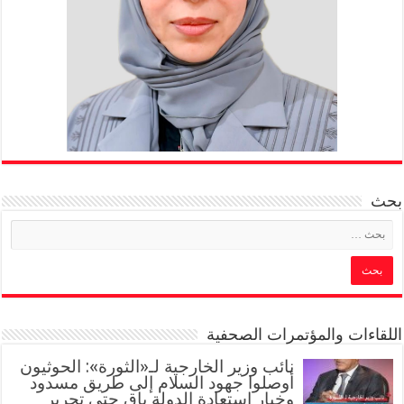
بحث
اللقاءات والمؤتمرات الصحفية
‏نائب وزير الخارجية لـ«الثورة»: الحوثيون
أوصلوا جهود السلام إلى طريق مسدود
وخيار استعادة الدولة باقٍ حتى تحرير