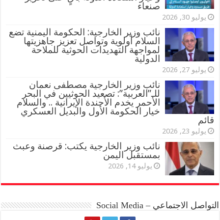
صنعاء
يوليو 30, 2026
نائب وزير الخارجية: الحكومة اليمنية تضع
السلام أولوية وتواصل تعزيز جاهزيتها
لمواجهة التهديدات الحوثية للملاحة
الدولية
يوليو 27, 2026
نائب وزير الخارجية مصطفى نعمان
للـ”العربية”: تصعيد الحوثيين في البحر
الأحمر يخدم الأجندة الإيرانية .. والسلام
خيار الحكومة الأول والبديل العسكري
قائم
يوليو 23, 2026
نائب وزير الخارجية يكتب: قرصنة وعبث
بمستقبل اليمن
يوليو 14, 2026
التواصل الاجتماعي – Social Media