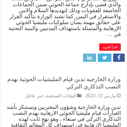
والذي قضى بإدارج جماعة الحوثي ضمن الجماعات
الخاضعة للعقوبات وذلك لتهديدها السلام والامن
والاستقرار في اليمن. كما تشيد الوزارة بتأكيد القرار
على حقائق مهمة بشأن سلوكيات مليشيا الحوثي
الإرهابية والمتمثلة باستهداف المدنيين والبنية التحتية
في …
اقرأ المزيد
وزارة الخارجية تدين قيام المليشيات الحوثية بهدم
النصب التذكاري التركي
مارس 13, 2022
البيانات الصحفية
,
خبر عاجل
تدين وزارة الخارجية وشؤون المغتربين وتستنكر بأشد
العبارات قيام مليشيا الحوثي الارهابية بهدم النصب
التذكاري التركي في صنعاء ، وهو نهج ثابت لهذه
المليشيا الارهابية في استهداف كل المعالم الثقافية