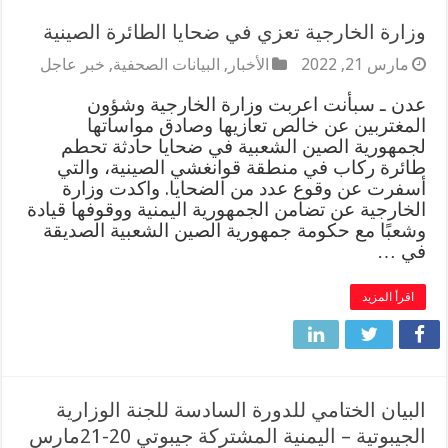
وزارة الخارجية تعزي في ضحايا الطائرة الصينية
مارس 21, 2022
الأخبار
,
البيانات الصحفية
,
خبر عاجل
عدن ـ سبأنت اعربت وزارة الخارجية وشؤون
المغتربين عن خالص تعازيها وصادق مواساتها
لجمهورية الصين الشعبية في ضحايا حادثة تحطم
طائرة ركاب في منطقة قوانغشي الصينية، والتي
أسفرت عن وقوع عدد من الضحايا. واكدت وزارة
الخارجية عن تضامن الجمهورية اليمنية ووقوفها قيادة
وشعبًا مع حكومة جمهورية الصين الشعبية الصديقة
في …
اقرأ المزيد
البيان الختامي للدورة السادسة للجنة الوزارية
الجيبوتية – اليمنية المشتركة جيبوتي 20-21مارس