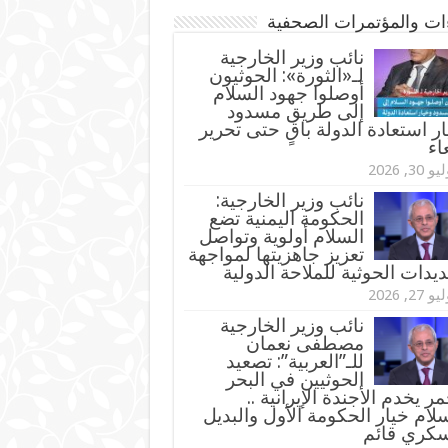
ءات والمؤتمرات الصحفية
‏نائب وزير الخارجية
لـ«الثورة»: الحوثيون
أوصلوا جهود السلام
إلى طريق مسدود
ر استعادة الدولة باقٍ حتى تحرير
اء
و 30, 2026
نائب وزير الخارجية:
الحكومة اليمنية تضع
السلام أولوية وتواصل
تعزيز جاهزيتها لمواجهة
ديدات الحوثية للملاحة الدولية
و 27, 2026
نائب وزير الخارجية
مصطفى نعمان
للـ”العربية”: تصعيد
الحوثيين في البحر
مر يخدم الأجندة الإيرانية ..
لام خيار الحكومة الأول والبديل
سكري قائم