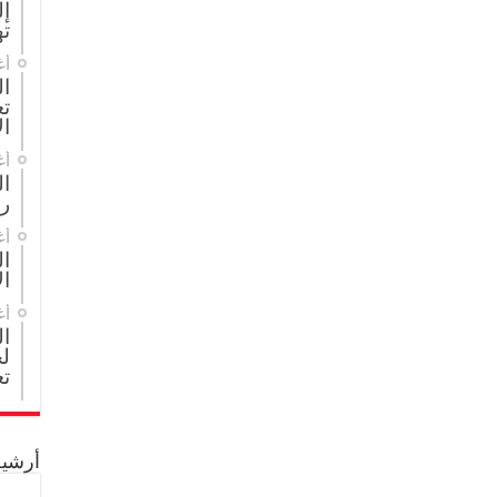
إل
ته
أغ
ال
تع
ال
أغ
ا
ر
أغ
ال
ال
أغ
ا
لج
تع
أرشيف