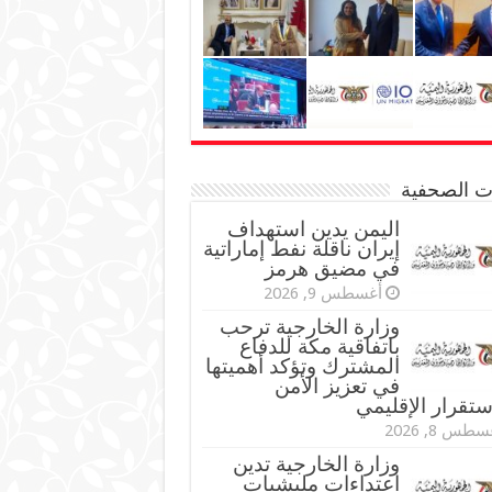
نات الصحفية
اليمن يدين استهداف
إيران ناقلة نفط إماراتية
في مضيق هرمز
أغسطس 9, 2026
وزارة الخارجية ترحب
باتفاقية مكة للدفاع
المشترك وتؤكد أهميتها
في تعزيز الأمن
ستقرار الإقليمي
طس 8, 2026
وزارة الخارجية تدين
اعتداءات مليشيات