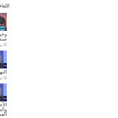
اللقا
وخيا
صنع
يولي
الته
يولي
الأح
والس
الع