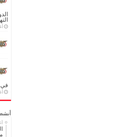
الدو
الته
أغس
في 
أغس
أنشطة
أغ
ا
م