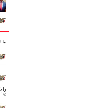
البيا
والا
أغس