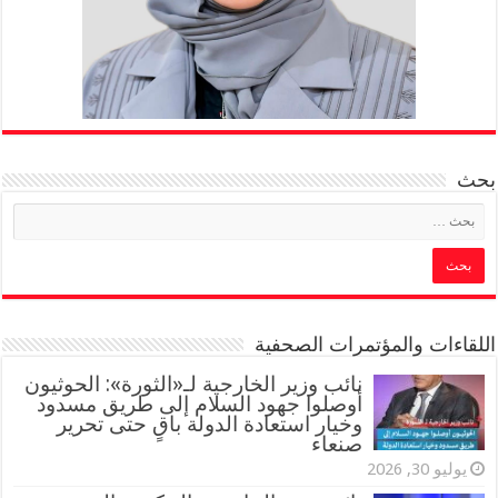
بحث
اللقاءات والمؤتمرات الصحفية
‏نائب وزير الخارجية لـ«الثورة»: الحوثيون
أوصلوا جهود السلام إلى طريق مسدود
وخيار استعادة الدولة باقٍ حتى تحرير
صنعاء
يوليو 30, 2026