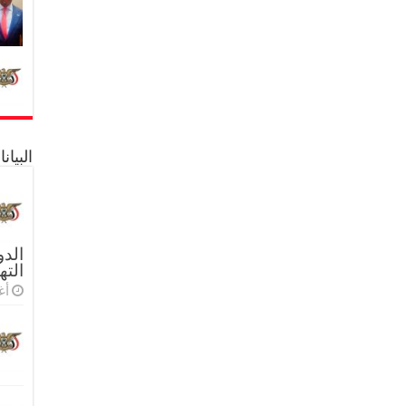
البيا
الدو
الته
أغس