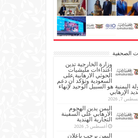
نات الصحفية
وزارة الخارجية تدين
اعتداءات مليشيات
الحوثي الارهابية على
السعودية وتؤكد أن دعم
لة اليمنية هو السبيل الوحيد لإنهاء
ديد الإرهابي
طس 7, 2026
اليمن يدين الهجوم
الارهابي على السفينة
التجارية الهندية
أغسطس 5, 2026
اليمن يرحب بإعلان