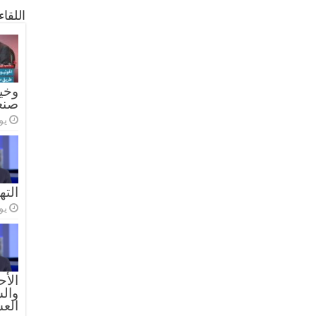
اللقا
وخيا
صنع
يولي
الته
يولي
الأح
والس
الع