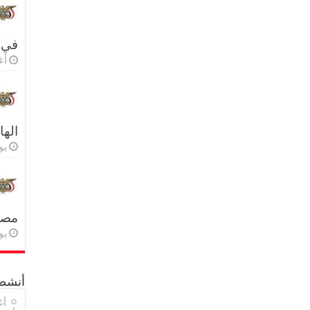
في 
أغس
اله
يولي
مصر 
يولي
أنشطة
أغ