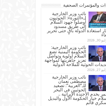
ءات والمؤتمرات الصحفية
‏نائب وزير الخارجية
لـ«الثورة»: الحوثيون
أوصلوا جهود السلام
إلى طريق مسدود
ر استعادة الدولة باقٍ حتى تحرير
اء
و 30, 2026
نائب وزير الخارجية:
الحكومة اليمنية تضع
السلام أولوية وتواصل
تعزيز جاهزيتها لمواجهة
ديدات الحوثية للملاحة الدولية
و 27, 2026
نائب وزير الخارجية
مصطفى نعمان
للـ”العربية”: تصعيد
الحوثيين في البحر
مر يخدم الأجندة الإيرانية ..
لام خيار الحكومة الأول والبديل
سكري قائم