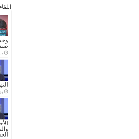
اللقا
وخيا
صنع
يولي
الته
يولي
الأح
والس
الع