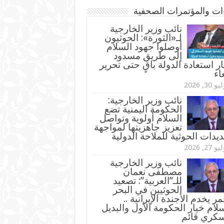
ءات والمؤتمرات الصحفية
‏نائب وزير الخارجية
لـ«الثورة»: الحوثيون
أوصلوا جهود السلام
إلى طريق مسدود
ر استعادة الدولة باقٍ حتى تحرير
اء
و 30, 2026
نائب وزير الخارجية:
الحكومة اليمنية تضع
السلام أولوية وتواصل
تعزيز جاهزيتها لمواجهة
ديدات الحوثية للملاحة الدولية
و 27, 2026
نائب وزير الخارجية
مصطفى نعمان
للـ”العربية”: تصعيد
الحوثيين في البحر
مر يخدم الأجندة الإيرانية ..
لام خيار الحكومة الأول والبديل
سكري قائم