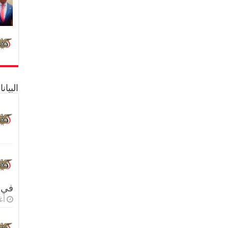
البيا
في 
أغس