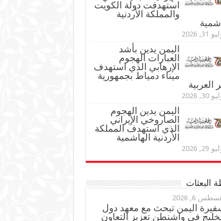
استهدفت دولة الكويت
والمملكة الأردنية
اشمية
و 31, 2026
اليمن يدين بأشد
العبارات الهجوم
الإرهابي الذي استهدف
ميناء دمياط بجمهورية
العربية
و 30, 2026
اليمن يدين الهجوم
الصاروخي الإيراني
الذي استهدف المملكة
الأردنية الهاشمية
و 29, 2026
 البعثات
سطس 6, 2026
فيرة اليمن تبحث مع معهد دول
خليج في واشنطن تعزيز التعاون