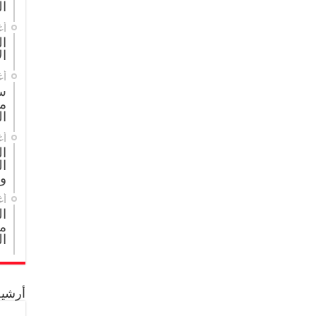
ال
أغ
ال
ال
أغ
س
م
ال
أغ
ا
ال
و
أغ
ا
مج
ال
أرشيف