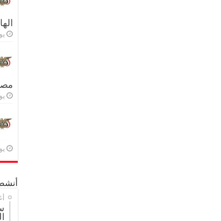
اله
يولي
مصر 
يولي
يولي
أنشطة
أغ
س
ال