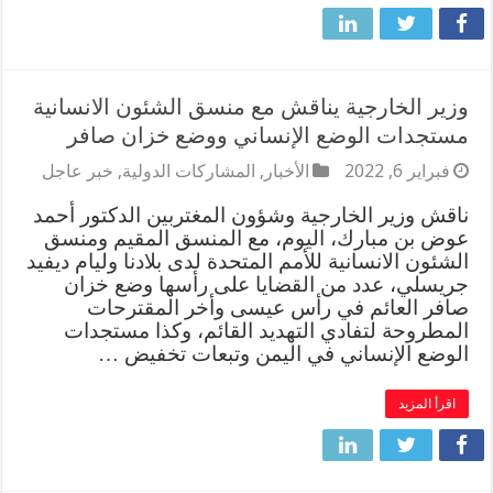
وزير الخارجية يناقش مع منسق الشئون الانسانية
مستجدات الوضع الإنساني ووضع خزان صافر
فبراير 6, 2022
الأخبار
,
المشاركات الدولية
,
خبر عاجل
ناقش وزير الخارجية وشؤون المغتربين الدكتور أحمد
عوض بن مبارك، اليوم، مع المنسق المقيم ومنسق
الشئون الانسانية للأمم المتحدة لدى بلادنا وليام ديفيد
جريسلي، عدد من القضايا على رأسها وضع خزان
صافر العائم في رأس عيسى وأخر المقترحات
المطروحة لتفادي التهديد القائم، وكذا مستجدات
الوضع الإنساني في اليمن وتبعات تخفيض …
اقرأ المزيد