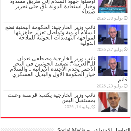
أوصلوا جهود السلام إلى طريق مسدود
وخيار استعادة الدولة باقٍ حتى تحرير
صنعاء
يوليو 30, 2026
نائب وزير الخارجية: الحكومة اليمنية تضع
السلام أولوية وتواصل تعزيز جاهزيتها
لمواجهة التهديدات الحوثية للملاحة
الدولية
يوليو 27, 2026
نائب وزير الخارجية مصطفى نعمان
للـ”العربية”: تصعيد الحوثيين في البحر
الأحمر يخدم الأجندة الإيرانية .. والسلام
خيار الحكومة الأول والبديل العسكري
قائم
يوليو 23, 2026
نائب وزير الخارجية يكتب: قرصنة وعبث
بمستقبل اليمن
يوليو 14, 2026
التواصل الاجتماعي – Social Media