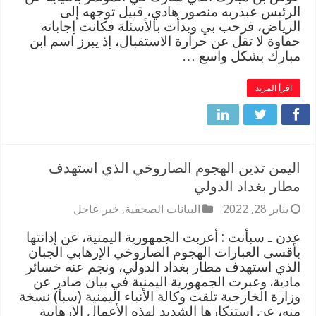
الرئيس عبدربه منصور هادي، قبيل توجهه إلى
الرياض، فرحب بي وبدأت بالأسئلة فكانت إجاباته
حفاوة لا تقل عن حرارة الاستقبال، إذ يبرز اسم ابن
مبارك بشكل واسع …
اقرأ المزيد
اليمن تدين الهجوم الصاروخي الذي استهدف
مطار بغداد الدولي
يناير 28, 2022
البيانات الصحفية
,
خبر عاجل
عدن ـ سبأنت : أعربت الجمهورية اليمنية، عن إدانتها
بأقسى العبارات الهجوم الصاروخي الإرهابي الجبان
الذي استهدف مطار بغداد الدولي، ونجم عنه خسائر
مادية. وعبرت الجمهورية اليمنية في بيان صادر عن
وزارة الخارجية تلقت وكالة الأنباء اليمنية (سبأ) نسخة
منه، عن استنكارها الشديد لهذه الأعمال الإرهابية