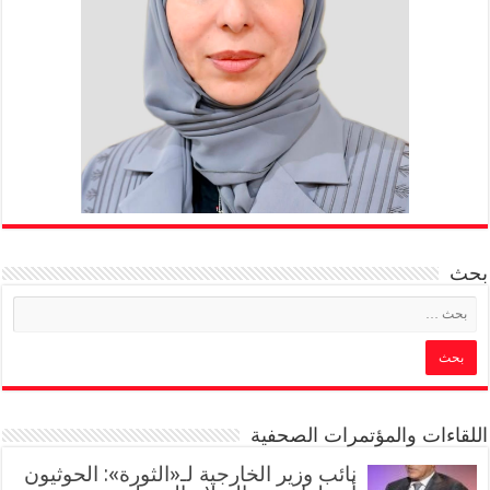
بحث
اللقاءات والمؤتمرات الصحفية
‏نائب وزير الخارجية لـ«الثورة»: الحوثيون