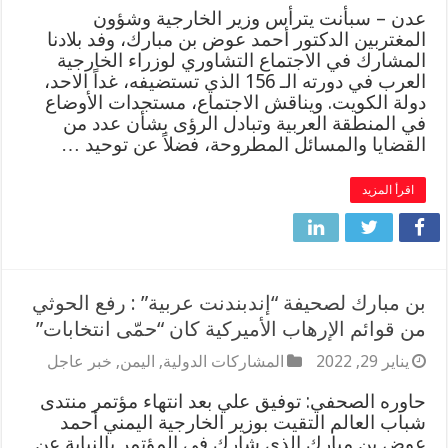
عدن – سبأنت يترأس وزير الخارجية وشؤون
المغتربين الدكتور أحمد عوض بن مبارك، وفد بلادنا
المشارك في الاجتماع التشاوري لوزراء الخارجية
العرب في دورته الـ 156 الذي تستضيفه، غداً الاحد،
دولة الكويت. ويناقش الاجتماع، مستجدات الأوضاع
في المنطقة العربية وتبادل الرؤى بشأن عدد من
القضايا والمسائل المطروحة، فضلاً عن توحيد …
اقرأ المزيد
بن مبارك لصحيفة “إندبندنت عربية” : رفع الحوثي
من قوائم الإرهاب الأميركية كان “حمّى انتخابات”
يناير 29, 2022
المشاركات الدولية
,
اليمن
,
خبر عاجل
حاوره الصحفي: توفيق علي بعد انتهاء مؤتمر منتدى
شباب العالم التقيت بوزير الخارجية اليمني أحمد
عوض بن مبارك الذي شارك في المؤتمر بالنيابة عن