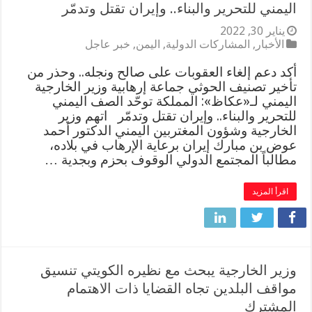
اليمني للتحرير والبناء.. وإيران تقتل وتدمّر
يناير 30, 2022
الأخبار
,
المشاركات الدولية
,
اليمن
,
خبر عاجل
أكد دعم إلغاء العقوبات على صالح ونجله.. وحذر من
تأخير تصنيف الحوثي جماعة إرهابية وزير الخارجية
اليمني لـ«عكاظ»: المملكة توحّد الصف اليمني
للتحرير والبناء.. وإيران تقتل وتدمّر اتهم وزير
الخارجية وشؤون المغتربين اليمني الدكتور أحمد
عوض بن مبارك إيران برعاية الإرهاب في بلاده،
مطالباً المجتمع الدولي الوقوف بحزم وبجدية …
اقرأ المزيد
وزير الخارجية يبحث مع نظيره الكويتي تنسيق
مواقف البلدين تجاه القضايا ذات الاهتمام
المشترك