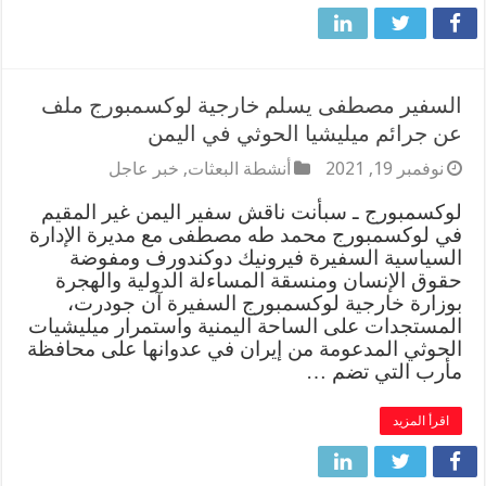
السفير مصطفى يسلم خارجية لوكسمبورج ملف
عن جرائم ميليشيا الحوثي في اليمن
نوفمبر 19, 2021
أنشطة البعثات
,
خبر عاجل
لوكسمبورج ـ سبأنت ناقش سفير اليمن غير المقيم
في لوكسمبورج محمد طه مصطفى مع مديرة الإدارة
السياسية السفيرة فيرونيك دوكندورف ومفوضة
حقوق الإنسان ومنسقة المساءلة الدولية والهجرة
بوزارة خارجية لوكسمبورج السفيرة آن جودرت،
المستجدات على الساحة اليمنية واستمرار ميليشيات
الحوثي المدعومة من إيران في عدوانها على محافظة
مأرب التي تضم …
اقرأ المزيد