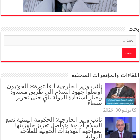
بحث
اللقاءات والمؤتمرات الصحفية
‏نائب وزير الخارجية لـ«الثورة»: الحوثيون
أوصلوا جهود السلام إلى طريق مسدود
وخيار استعادة الدولة باقٍ حتى تحرير
صنعاء
يوليو 30, 2026
نائب وزير الخارجية: الحكومة اليمنية تضع
السلام أولوية وتواصل تعزيز جاهزيتها
لمواجهة التهديدات الحوثية للملاحة
الدولية