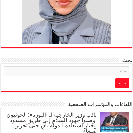
بحث
اللقاءات والمؤتمرات الصحفية
‏نائب وزير الخارجية لـ«الثورة»: الحوثيون
أوصلوا جهود السلام إلى طريق مسدود
وخيار استعادة الدولة باقٍ حتى تحرير
صنعاء