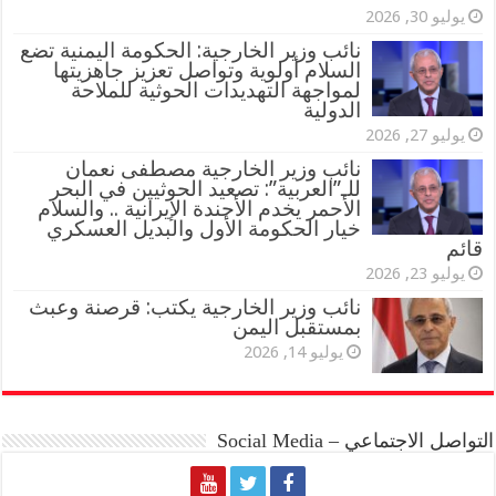
يوليو 30, 2026
نائب وزير الخارجية: الحكومة اليمنية تضع
السلام أولوية وتواصل تعزيز جاهزيتها
لمواجهة التهديدات الحوثية للملاحة
الدولية
يوليو 27, 2026
نائب وزير الخارجية مصطفى نعمان
للـ”العربية”: تصعيد الحوثيين في البحر
الأحمر يخدم الأجندة الإيرانية .. والسلام
خيار الحكومة الأول والبديل العسكري
قائم
يوليو 23, 2026
نائب وزير الخارجية يكتب: قرصنة وعبث
بمستقبل اليمن
يوليو 14, 2026
التواصل الاجتماعي – Social Media