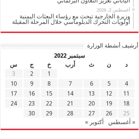
الياباني تعزيز التعاون البرلماني
أغسطس 2, 2026
وزيرة الخارجية تبحث مع رؤساء البعثات اليمنية
أولويات التحرك الدبلوماسي خلال المرحلة المقبلة
أرشيف أنشطة الوزارة
سبتمبر 2022
د
ن
ث
أرب
خ
ج
س
3
2
1
10
9
8
7
6
5
4
17
16
15
14
13
12
11
24
23
22
21
20
19
18
30
29
28
27
26
25
« أغسطس
أكتوبر »