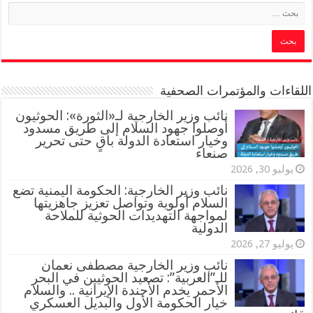
اللقاءات والمؤتمرات الصحفية
‏نائب وزير الخارجية لـ«الثورة»: الحوثيون
أوصلوا جهود السلام إلى طريق مسدود
وخيار استعادة الدولة باقٍ حتى تحرير
صنعاء
يوليو 30, 2026
نائب وزير الخارجية: الحكومة اليمنية تضع
السلام أولوية وتواصل تعزيز جاهزيتها
لمواجهة التهديدات الحوثية للملاحة
الدولية
يوليو 27, 2026
نائب وزير الخارجية مصطفى نعمان
للـ”العربية”: تصعيد الحوثيين في البحر
الأحمر يخدم الأجندة الإيرانية .. والسلام
خيار الحكومة الأول والبديل العسكري