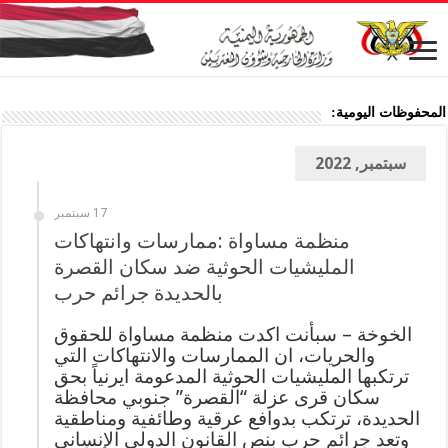
المحفوظات اليومية:
سبتمبر, 2022
17 سبتمبر
منظمة مساواة :ممارسات وانتهاكات
المليشيات الحوثية ضد سكان القصرة
بالحديدة جرائم حرب
الخوخة – سبأنت اكدت منظمة مساواة للحقوق
والحريات، ان الممارسات والانتهاكات التي
ترتكبها المليشيات الحوثية المدعومة ايرنياً بحق
سكان قرى عزلة “القصرة” جنوبي ‎محافظة
الحديدة، ترتكب بدوافع عرقية وطائفية ومناطقية
وتعد جرائم حرب بنص القانون الدولي الإنساني