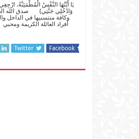
يَا أَيَّتُهَا النَّفْسُ الْمُطْمَئِنَّةُ، ارْجِع
وَادْخُلِي جَنَّتِي) صدق الله ا
وكافة منتسبيها في الداخل وال
أفراد العائلة الكريمة ومحبي
Twitter
Facebook