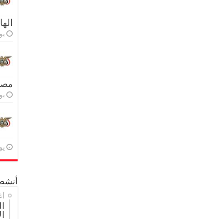
اله
يولي
مصر 
يولي
يولي
أنشطة
أغ
ال
ال