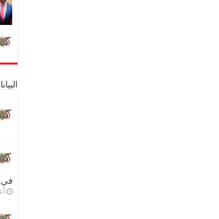
البيا
في 
أغس