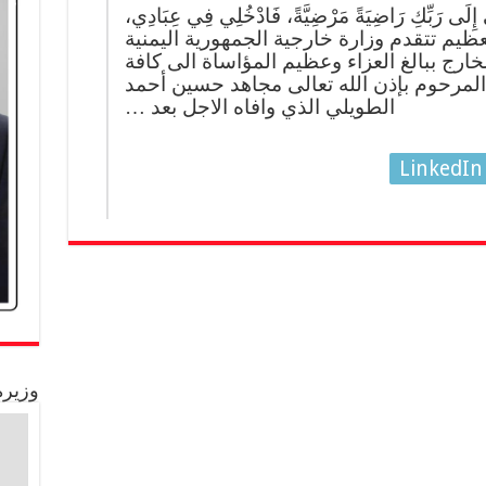
ِي إِلَى رَبِّكِ رَاضِيَةً مَرْضِيَّةً، فَادْخُلِي فِي عِبَادِي،
لعظيم تتقدم وزارة خارجية الجمهورية اليمنية
خارج ببالغ العزاء وعظيم المؤاساة الى كافة
 المرحوم بإذن الله تعالى مجاهد حسين أحمد
الطويلي الذي وافاه الاجل بعد …
LinkedIn
وزيرة