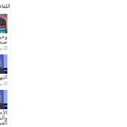
اللقا
وخيا
صنع
يولي
الته
يولي
الأح
والس
الع