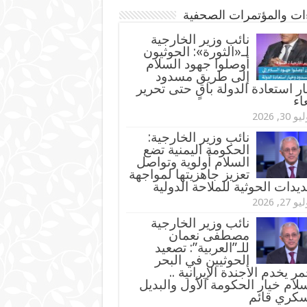
ءات والمؤتمرات الصحفية
‏نائب وزير الخارجية
لـ«الثورة»: الحوثيون
أوصلوا جهود السلام
إلى طريق مسدود
ر استعادة الدولة باقٍ حتى تحرير
اء
و 30, 2026
نائب وزير الخارجية:
الحكومة اليمنية تضع
السلام أولوية وتواصل
تعزيز جاهزيتها لمواجهة
ديدات الحوثية للملاحة الدولية
و 27, 2026
نائب وزير الخارجية
مصطفى نعمان
للـ”العربية”: تصعيد
الحوثيين في البحر
مر يخدم الأجندة الإيرانية ..
لام خيار الحكومة الأول والبديل
سكري قائم