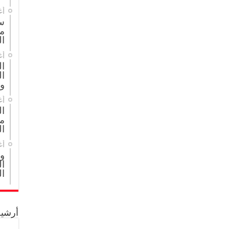
أغ
س
م
ال
أغ
ا
ال
و
أغ
ا
مج
ال
أغ
و
ال
ال
أرشيف