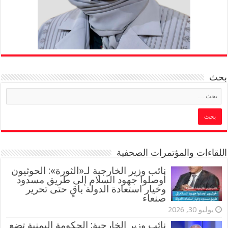
بحث
اللقاءات والمؤتمرات الصحفية
‏نائب وزير الخارجية لـ«الثورة»: الحوثيون
أوصلوا جهود السلام إلى طريق مسدود
وخيار استعادة الدولة باقٍ حتى تحرير
صنعاء
يوليو 30, 2026
نائب وزير الخارجية: الحكومة اليمنية تضع