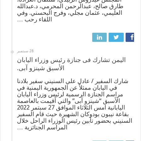
طارق صالح، عبدالرحمن المحرمي، د.عبدالله
العليمي، عثمان مجلي، وفرج البحسني. وفي
اللقاء رحب …
28 سبتمبر
اليمن تشارك فى جنازة رئيس وزراء اليابان
الأسبق شينزو آبى.
شارك السفير / عادل علي السنيني سفير بلادنا
في اليابان ممثلاً عن الجمهورية اليمنية في
مراسم الجنازة الرسمية لرئيس وزراء اليابان
الأسبق “شينزو آبى” والتي أقيمت بالعاصمة
اليابانية امس الثلاثاء الموافق 27 سبتمر 2022
بقاعة نيبون بودوكان الشهيرة حيث قام السفير
السنيني بحضور تأبين رئيس الوزراء الراحل خلال
المراسم الجنائزية …