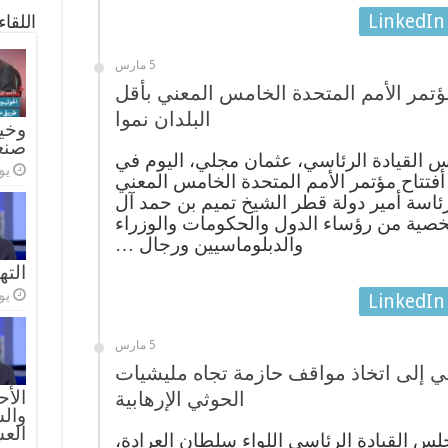
LinkedIn
اللقا
5 مارس
تمر الأمم المتحدة الخامس المعني بأقل
البلدان نموا
وخيا
صنع
القيادة الرئاسي، عثمان مجلي، اليوم في
يولي
أفتتاح مؤتمر الأمم المتحدة الخامس المعني
برئاسة أمير دولة قطر الشيخ تميم بن حمد آل
ركة حوالي 6 آلاف شخصية من رؤساء الدول والحكومات والوزراء
والدبلوماسيين ورجال …
الته
يولي
LinkedIn
5 مارس
لي إلى اتخاذ مواقف حازمة تجاه مليشيات
الأح
الحوثي الإرهابية
والس
الع
س القيادة الرئاسي اللواء سلطان العرادة،