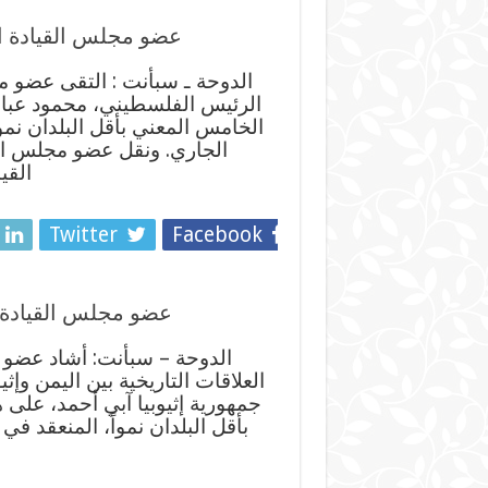
عضو مجلس القيادة ا
الدوحة ـ سبأنت : التقى عضو م
الرئيس الفلسطيني، محمود عبا
الجاري. ونقل عضو مجلس ال
القي
Twitter
Facebook
عضو مجلس القيادة ا
الدوحة – سبأنت: أشاد عضو 
العلاقات التاريخية بين اليمن وإث
جمهورية إثيوبيا آبي أحمد، على
بأقل البلدان نمواً، المنعقد ف