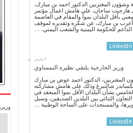
ية وشؤون المغتربين الدكتور احمد بن مبارك،
كندي هارجيت ساجان، على هامش اعمال مؤتمر
عني بأقل البلدان نمواً والمقام في العاصمة
ء أعرب بن مبارك، عن شكره وتقديره لموقف
 الداعم للحكومة اليمنية والشعب اليمني، …
LinkedIn
5 مارس
وزير الخارجية يلتقي نظيره النمساوي
ون المغتربين، الدكتور احمد عوض بن مبارك
ألكساندر شالنبرغ وذلك على هامش مشاركته
لخامس بشأن البلدان الأقل نموا المنعقد في
لتعاون الثنائي بين البلدين الصديقين، وسبل
ويرها، والمستجدات على الساحة الوطنية …
وزيرة
LinkedIn