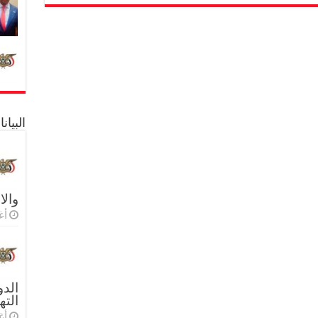
البيا
والا
أغس
الدو
الته
أغس