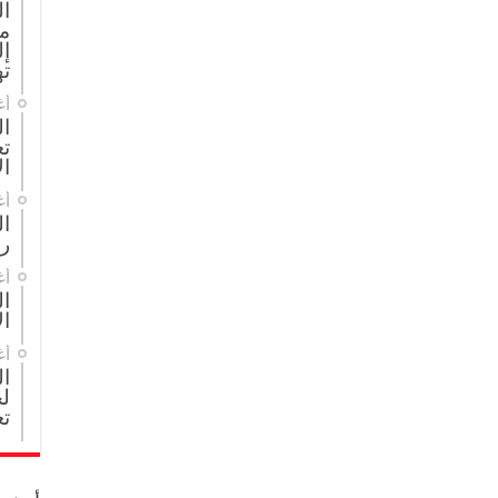
ا
م
إل
ته
أغ
ال
تع
ال
أغ
ا
ر
أغ
ال
ال
أغ
ا
لج
تع