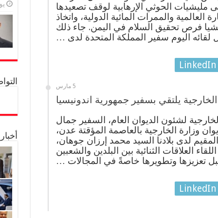
يولي
ى مليشيات الحوثي الإرهابية لوقف تصعيدها
ة العالمية والممرات المائية الدولية، واتخاذ
يشيا فرص تحقيق السلام في اليمن. جاء ذلك
 لقائه اليوم سفير المملكة المتحدة لدى …
LinkedIn
التواصل 
5 مارس
لخارجية يلتقي بسفير جمهورية اندونيسيا
خارجية لشئون الديوان العام، السفير جمال
وان وزارة الخارجية بالعاصمة المؤقتة عدن،
أخبار
لمقيم لدى بلادنا السيد محمد إرزان جوهان،
لقاء العلاقات الثنائية بين البلدين والشعبين
ل تعزيزها وتطويرها خاصةً في المجالات …
LinkedIn