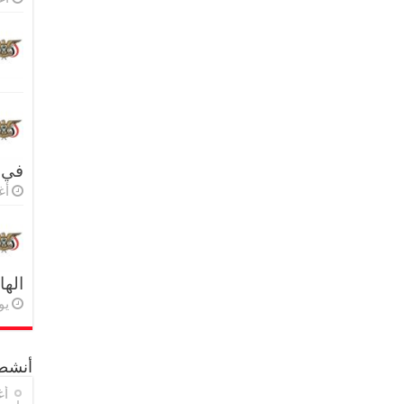
في 
أغس
اله
يولي
أنشطة
أغ