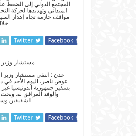
المجتمع الدولي إلى الضغط عل
الميداني وتهديدها لحركة التجار
مواقف حازمة تجاه إهدار المل
خلال
Twitter
Facebook
مستشار وزير ا
عدن : التقى مستشار وزير ال
عوض ناصر، اليوم الأحد في دي
بسفير جمهورية اندونيسيا غير ا
والوفد المرافق له. وبحث ال
الشقيقين وسب
Twitter
Facebook