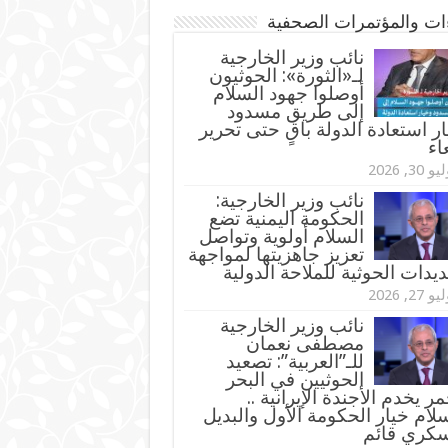
ءات والمؤتمرات الصحفية
‏نائب وزير الخارجية
لـ«الثورة»: الحوثيون
أوصلوا جهود السلام
إلى طريق مسدود
ر استعادة الدولة باقٍ حتى تحرير
اء
و 30, 2026
نائب وزير الخارجية:
الحكومة اليمنية تضع
السلام أولوية وتواصل
تعزيز جاهزيتها لمواجهة
ديدات الحوثية للملاحة الدولية
و 27, 2026
نائب وزير الخارجية
مصطفى نعمان
للـ”العربية”: تصعيد
الحوثيين في البحر
مر يخدم الأجندة الإيرانية ..
لام خيار الحكومة الأول والبديل
سكري قائم