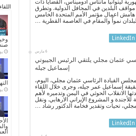
رية ليتوانيا مانتاس أدوميناس، القضايا ذات
اللقا
واقف البلدين في المحافل الدولية. وتطرق
ى هامش اعمال مؤتمر الأمم المتحدة الخامس
لبلدان نمواً والمقام في العاصمة القطرية …
LinkedIn
وخيا
صنع
يولي
6 مارس
سي عثمان مجلي يلتقي الرئيس الجيبوتي
إسماعيل جيله
جلس القيادة الرئاسي عثمان مجلي، اليوم،
الته
يقة إسماعيل عمر جيله، وجرى خلال اللقاء
يولي
دثها الانقلاب الحوثي في اليمن وتدميره لأهم
أجندة و المشروع الإيراني الارهابي. ونقل
جلي، تحيات وتقدير فخامة الدكتور رشاد …
الأح
LinkedIn
والس
الع