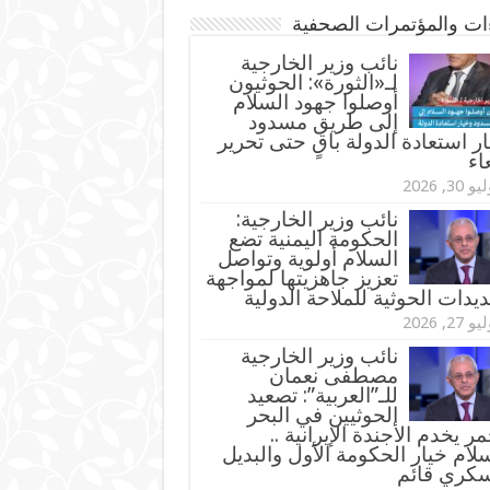
ءات والمؤتمرات الصحفية
‏نائب وزير الخارجية
لـ«الثورة»: الحوثيون
أوصلوا جهود السلام
إلى طريق مسدود
ر استعادة الدولة باقٍ حتى تحرير
اء
و 30, 2026
نائب وزير الخارجية:
الحكومة اليمنية تضع
السلام أولوية وتواصل
تعزيز جاهزيتها لمواجهة
ديدات الحوثية للملاحة الدولية
و 27, 2026
نائب وزير الخارجية
مصطفى نعمان
للـ”العربية”: تصعيد
الحوثيين في البحر
مر يخدم الأجندة الإيرانية ..
لام خيار الحكومة الأول والبديل
سكري قائم