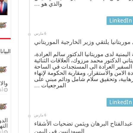
والذي هو …
LinkedIn
6 مارس
وريتانيا يلتقي وزير الخارجية الموريتاني
البيا
يمنية لدى موريتانيا الدكتور سالم العرادة،
تاني الدكتور محمد مرزوك، العلاقات الثنائية
 السفير العرادة الى المستجدات في الساحة
دة الامن والاستقرار، ومقاربة الحكومة لإنهاء
ارهابية، وتحقيق سلام شامل ودائم مبني على
والا
المرجعيات …
أغس
LinkedIn
6 مارس
الدو
بدالفتاح البرهان ويثمن تضحيات الأشقاء
الته
السودانيين في اليمن
أغس