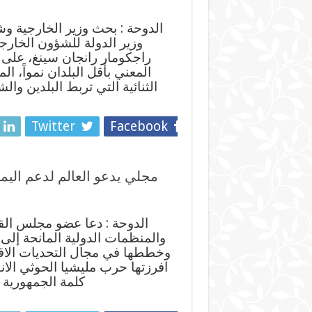
الدوحة : بحث وزير الخارجية وش
وزير الدولة للشؤون الخارجي
راجكومار رانجان سينغ، على
المعني بأقل البلدان نمواً، ا
الثنائية التي تربط البلدين وا
Twitter
Facebook
مجلي يدعو العالم لدعم اليمن
الدوحة : دعا عضو مجلس الق
والمنظمات الدولية المانحة إلى 
وخططها في مجال التحديات الاقتص
افرزتها حرب مليشيا الحوثي الانقل
كلمة الجمهورية 