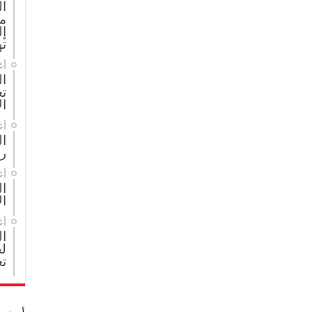
ا
م
إل
ته
أغ
ال
تع
ال
أغ
ا
ر
أغ
ال
ال
أغ
ا
لج
تع