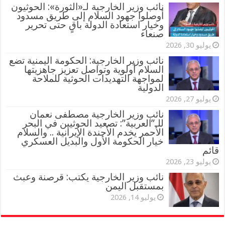
‏نائب وزير الخارجية لـ«الثورة»: الحوثيون
أوصلوا جهود السلام إلى طريق مسدود
وخيار استعادة الدولة باقٍ حتى تحرير
صنعاء
يوليو 30, 2026
نائب وزير الخارجية: الحكومة اليمنية تضع
السلام أولوية وتواصل تعزيز جاهزيتها
لمواجهة التهديدات الحوثية للملاحة
الدولية
يوليو 27, 2026
نائب وزير الخارجية مصطفى نعمان
للـ”العربية”: تصعيد الحوثيين في البحر
الأحمر يخدم الأجندة الإيرانية .. والسلام
خيار الحكومة الأول والبديل العسكري
قائم
يوليو 23, 2026
نائب وزير الخارجية يكتب: قرصنة وعبث
بمستقبل اليمن
يوليو 14, 2026