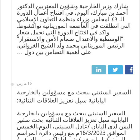
شارك وزير الخارجية وشؤون المغتربين الدكتور
أحمد بن مبارك، اليوم، في افتتاح أعمال الدورة
الـ ٤٩ لمجلس وزراء منظمة التعاون الإسلامي
التي انطلقت في العاصمة الموريتانية نواكشوط.
واكد في افتتاح الدورة التي تحمل شعار
“الوسطية والاعتدال صمام الأمن والاستقرار”
الرئيس الموريتاني محمد ولد الشيخ الغزواني،
على أهمية التضامن بين دول …
16 مارس
السفير السنيني يبحث مع مسؤولين بالخارجية
اليابانية سبل تعزيز العلاقات الثنائية:
السفير السنيني يبحث مع مسؤولين بالخارجية
اليابانية سبل تعزيز العلاقات الثنائية: بحث سفير
اليمن لدى اليابان /عادل السنيني، اليوم،الخميس
الموافق 16/3/2023م مع رئيس دائرة المراسم
والبروتوكول السفير/ شيمادا تاكيهيرو والسفير/