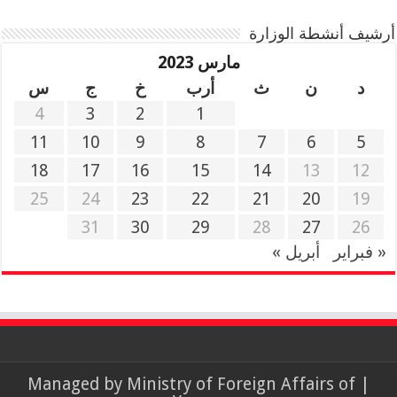
أرشيف أنشطة الوزارة
مارس 2023
د
ن
ث
أرب
خ
ج
س
4
3
2
1
11
10
9
8
7
6
5
18
17
16
15
14
13
12
25
24
23
22
21
20
19
31
30
29
28
27
26
« فبراير
أبريل »
Ministry of Foreign Affairs of
| Managed by