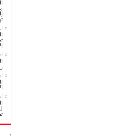
ا
م
إل
ته
أغ
ال
تع
ال
أغ
ا
ر
أغ
ال
ال
أغ
ا
لج
تع