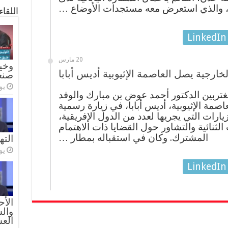
، والذي استعرض معه مستجدات الأوضاع …
اللقا
LinkedIn
20 مارس
وخيا
خارجية يصل العاصمة الإثيوبية أديس أبابا
صنع
يولي
تربين الدكتور أحمد عوض بن مبارك والوفد
لعاصمة الإثيوبية، أديس أبابا، في زيارة رسمية
ارات التي يجريها لعدد من الدول الإفريقية،
الثنائية والتشاور حول القضايا ذات الاهتمام
المشترك. وكان في استقباله بمطار …
الته
يولي
LinkedIn
الأح
والس
الع