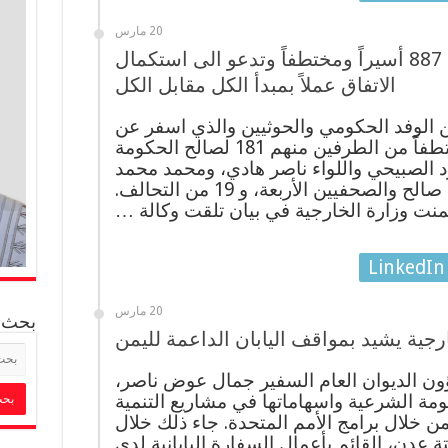
20 مارس
الحكومة ترحب بإطلاق سراح 887 أسيراً ومختطفاً وتدعو الى استكمال
الاتفاق عملاً بمبدأ الكل مقابل الكل
ين الوفد الحكومي والحوثيين والذي اسفر عن
إطلاق سراح 887 أسيراً ومختطفاً من الطرفين منهم 181 لصالح الحكومة
ود الصبيحي واللواء ناصر هادي، ومحمد محمد
عبدالله صالح، وعفاش طارق صالح والصحفيين الأربعة، و 19 من التحالف.
منت وزارة الخارجية في بيان تلقت وكالة …
LinkedIn
20 مارس
بحث
جية يشيد بمواقف اليابان الداعمة لليمن
ون الديوان العام السفير جمال عوض ناصر،
ومة الشرعية واسهاماتها في مشاريع التنمية
من خلال برامج الأمم المتحدة. جاء ذلك خلال
تة عدن، القائم بأعمال السفارة اليابانية لدى