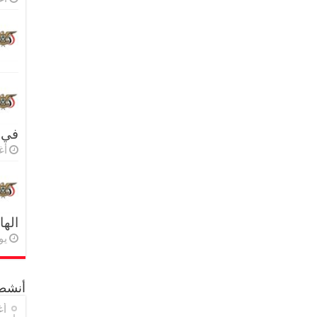
في 
أغس
اله
يولي
أنشطة
أغ