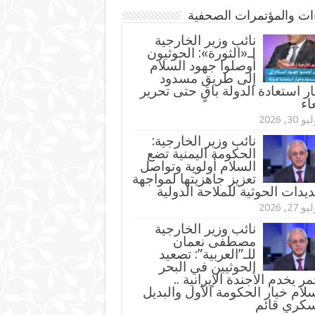
ءات والمؤتمرات الصحفية
‏نائب وزير الخارجية
لـ«الثورة»: الحوثيون
أوصلوا جهود السلام
إلى طريق مسدود
ر استعادة الدولة باقٍ حتى تحرير
اء
و 30, 2026
نائب وزير الخارجية:
الحكومة اليمنية تضع
السلام أولوية وتواصل
تعزيز جاهزيتها لمواجهة
ديدات الحوثية للملاحة الدولية
و 27, 2026
نائب وزير الخارجية
مصطفى نعمان
للـ”العربية”: تصعيد
الحوثيين في البحر
مر يخدم الأجندة الإيرانية ..
لام خيار الحكومة الأول والبديل
سكري قائم