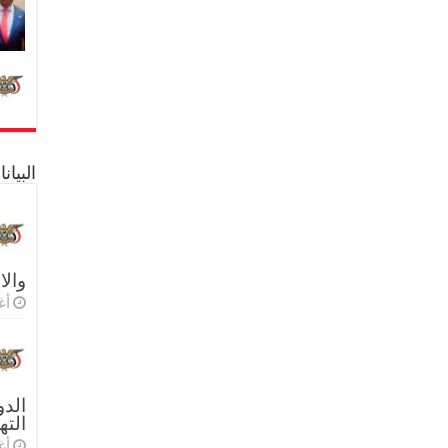
البيا
والا
أغس
الدو
الته
أغس