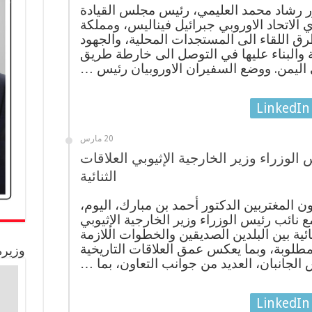
ر رشاد محمد العليمي، رئيس مجلس القيادة
 الاتحاد الاوروبي جبرائيل فيناليس، ومملكة
رق اللقاء الى المستجدات المحلية، والجهود
دنة والبناء عليها في التوصل الى خارطة طريق
 اليمن. ووضع السفيران الاوروبيان رئيس …
LinkedIn
20 مارس
لوزراء وزير الخارجية الإثيوبي العلاقات
الثنائية
 المغتربين الدكتور أحمد بن مبارك، اليوم،
مع نائب رئيس الوزراء وزير الخارجية الإثيوبي
ية بين البلدين الصديقين والخطوات اللازمة
لمطلوبة، وبما يعكس عمق العلاقات التاريخية
وزيرة
 الجانبان، العديد من جوانب التعاون، بما …
LinkedIn