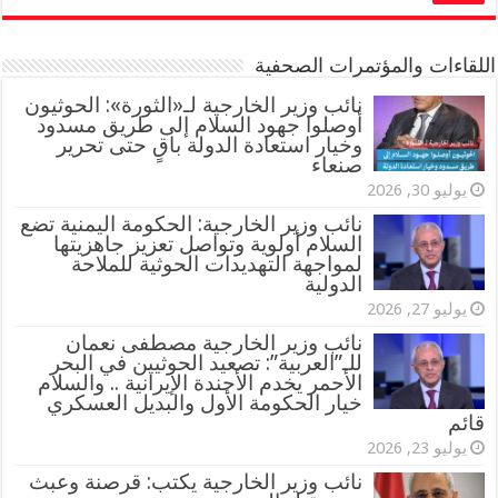
اللقاءات والمؤتمرات الصحفية
‏نائب وزير الخارجية لـ«الثورة»: الحوثيون
أوصلوا جهود السلام إلى طريق مسدود
وخيار استعادة الدولة باقٍ حتى تحرير
صنعاء
يوليو 30, 2026
نائب وزير الخارجية: الحكومة اليمنية تضع
السلام أولوية وتواصل تعزيز جاهزيتها
لمواجهة التهديدات الحوثية للملاحة
الدولية
يوليو 27, 2026
نائب وزير الخارجية مصطفى نعمان
للـ”العربية”: تصعيد الحوثيين في البحر
الأحمر يخدم الأجندة الإيرانية .. والسلام
خيار الحكومة الأول والبديل العسكري
قائم
يوليو 23, 2026
نائب وزير الخارجية يكتب: قرصنة وعبث