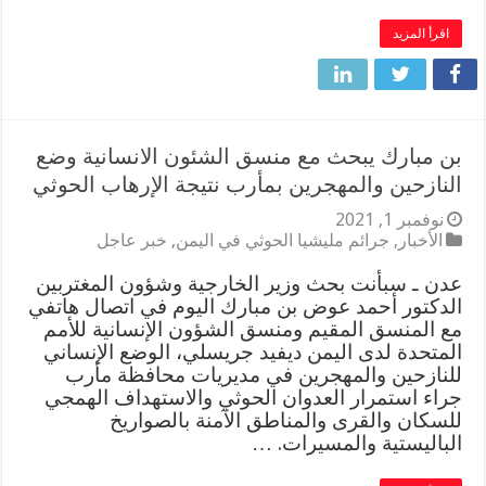
اقرأ المزيد
بن مبارك يبحث مع منسق الشئون الانسانية وضع
النازحين والمهجرين بمأرب نتيجة الإرهاب الحوثي
نوفمبر 1, 2021
الأخبار
,
جرائم مليشيا الحوثي في اليمن
,
خبر عاجل
عدن ـ سبأنت بحث وزير الخارجية وشؤون المغتربين
الدكتور أحمد عوض بن مبارك اليوم في اتصال هاتفي
مع المنسق المقيم ومنسق الشؤون الإنسانية للأمم
المتحدة لدى اليمن ديفيد جريسلي، الوضع الإنساني
للنازحين والمهجرين في مديريات محافظة مأرب
جراء استمرار العدوان الحوثي والاستهداف الهمجي
للسكان والقرى والمناطق الآمنة بالصواريخ
الباليستية والمسيرات. …