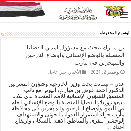
الوسوم المحفوظة:
بن مبارك يبحث مع مسؤول اممي القضايا
المتصلة بالوضع الإنساني وأوضاع النازحين
والمهجرين في مأرب
نوفمبر 2, 2021
الأخبار
,
خبر عاجل
عدن – سبأنت بحث وزير الخارجية وشؤون المغتربين
الدكتور أحمد عوض بن مبارك، اليوم، مع نائب
المنسق للشؤون الإنسانية للأمم المتحدة لدى بلادنا
دييغو زوريلا، القضايا المتصلة بالوضع الإنساني العام
في اليمن وأوضاع النازحين والمهجرين في محافظة
مأرب جراء استمرار العدوان الحوثي والاستهداف
الوحشي للقرى والمناطق الآهلة بالسكان وارتفاع
أعداد …