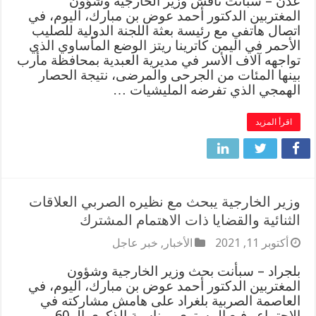
عدن – سبأنت ناقش وزير الخارجية وشؤون
المغتربين الدكتور أحمد عوض بن مبارك، اليوم، في
اتصال هاتفي مع رئيسة بعثة اللجنة الدولية للصليب
الأحمر في اليمن كاترينا ريتز الوضع المأساوي الذي
تواجهه آلاف الأسر في مديرية العبدية بمحافظة مأرب
بينها المئات من الجرحى والمرضى، نتيجة الحصار
الهمجي الذي تفرضه المليشيات …
اقرأ المزيد
وزير الخارجية يبحث مع نظيره الصربي العلاقات
الثنائية والقضايا ذات الاهتمام المشترك
أكتوبر 11, 2021
الأخبار
,
خبر عاجل
بلجراد – سبأنت بحث وزير الخارجية وشؤون
المغتربين الدكتور أحمد عوض بن مبارك، اليوم، في
العاصمة الصربية بلغراد على هامش مشاركته في
الاجتماع رفيع المستوى بمناسبة الذكرى الـ 60