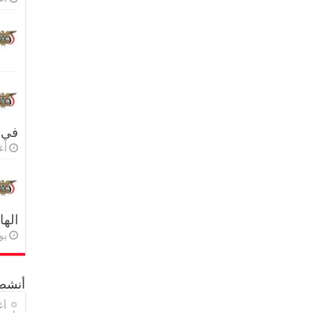
في 
أغس
اله
يولي
أنشطة
أغ