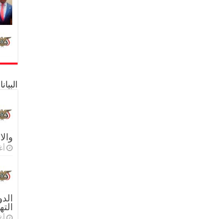
البيا
والا
أغس
الدو
الته
أغس