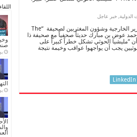
اللقا
 الدولية
,
خبر عاجل
حديث د. أحمد عوض بن مبارك، وزير الخارجية وشؤون المغتربين لصحيفة “The
كتور أحمد عوض بن مبارك حديثاً صحفياً مع صحيفة ذا
وخيا
The Nation” وقال بأن “مليشيا الحوثي تشكل خطراً كبيراً على
صنع
حوثيين يجب أن يواجهوا عواقب وخيمة نتيجة
يولي
LinkedIn
الته
يولي
الأح
والس
الع