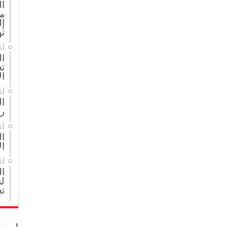
ا
م
إل
ته
أغ
ال
تع
ال
أغ
ا
ر
أغ
ال
ال
أغ
ا
لج
تع