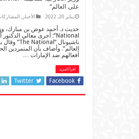
على العالم”
يناير 20, 2022
الأخبار
,
المشاركات
National”: أجرى معالي الد
ناشيونال “al
العالم”. وأضاف بأن المتمردين ال
أفعالهم ضد الإمارات …
اقرأ المزيد
Twitter
Facebook