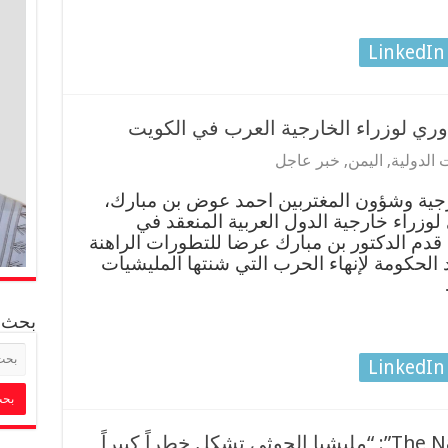
LinkedIn
وري لوزراء الخارجية العرب في الكويت
 الدولية
,
اليمن
,
خبر عاجل
رجية وشؤون المغتربين احمد عوض بن مبارك،
 لوزراء خارجية الدول العربية المنعقد في
 قدم الدكتور بن مبارك عرضا للتطورات الراهنة
لحكومة لإنهاء الحرب التي شنتها المليشيات
بحث
LinkedIn
وزير الخارجية لصحيفة “The National”: “مليشيا الحوثي تشكل خطراً كبيراً