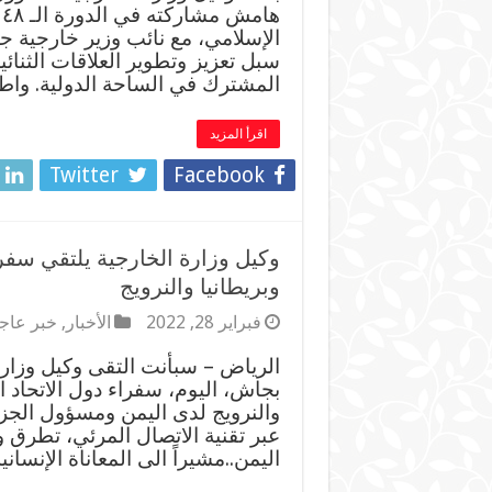
ه
الإسلامي، مع نائب وزير خارجية 
سبل تعزيز وتطوير العلاقات الثنائي
المشترك في الساحة الدولية. واط
اقرأ المزيد
Twitter
Facebook
وكيل وزارة الخارجية يلتقي سفرا
وبريطانيا والنرويج
فبراير 28, 2022
الأخبار
,
خبر عاج
الرياض – سبأنت التقى وكيل وزار
بجاش، اليوم، سفراء دول الاتحاد ال
والنرويج لدى اليمن ومسؤول الجزيرة
عبر تقنية الاتصال المرئي، تطرق و
اليمن..مشيراً الى المعاناة الإنسا