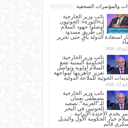
ءات والمؤتمرات الصحفية
‏نائب وزير الخارجية
لـ«الثورة»: الحوثيون
أوصلوا جهود السلام
إلى طريق مسدود
ر استعادة الدولة باقٍ حتى تحرير
اء
و 30, 2026
نائب وزير الخارجية:
الحكومة اليمنية تضع
السلام أولوية وتواصل
تعزيز جاهزيتها لمواجهة
ديدات الحوثية للملاحة الدولية
و 27, 2026
نائب وزير الخارجية
مصطفى نعمان
للـ”العربية”: تصعيد
الحوثيين في البحر
مر يخدم الأجندة الإيرانية ..
لام خيار الحكومة الأول والبديل
سكري قائم