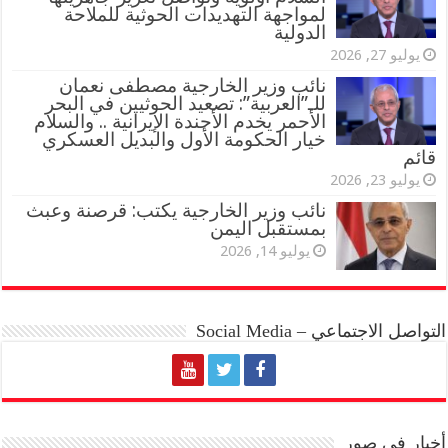
لمواجهة التهديدات الحوثية للملاحة
الدولية
يوليو 27, 2026
نائب وزير الخارجية مصطفى نعمان
للـ”العربية”: تصعيد الحوثيين في البحر
الأحمر يخدم الأجندة الإيرانية .. والسلام
خيار الحكومة الأول والبديل العسكري
قائم
يوليو 23, 2026
نائب وزير الخارجية يكتب: قرصنة وعبث
بمستقبل اليمن
يوليو 14, 2026
التواصل الاجتماعي – Social Media
أخبار في صور