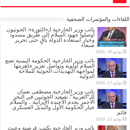
اللقاءات والمؤتمرات الصحفية
‏نائب وزير الخارجية لـ«الثورة»: الحوثيون
أوصلوا جهود السلام إلى طريق مسدود
وخيار استعادة الدولة باقٍ حتى تحرير
صنعاء
يوليو 30, 2026
نائب وزير الخارجية: الحكومة اليمنية تضع
السلام أولوية وتواصل تعزيز جاهزيتها
لمواجهة التهديدات الحوثية للملاحة
الدولية
يوليو 27, 2026
نائب وزير الخارجية مصطفى نعمان
للـ”العربية”: تصعيد الحوثيين في البحر
الأحمر يخدم الأجندة الإيرانية .. والسلام
خيار الحكومة الأول والبديل العسكري
قائم
يوليو 23, 2026
نائب وزير الخارجية يكتب: قرصنة وعبث